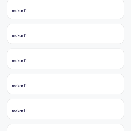
mekar11
mekar11
mekar11
mekar11
mekar11