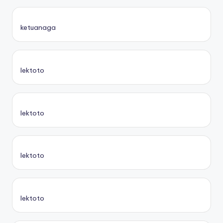
ketuanaga
lektoto
lektoto
lektoto
lektoto