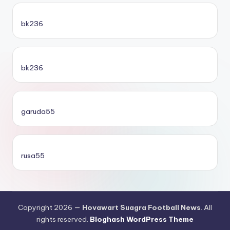
bk236
bk236
garuda55
rusa55
Copyright 2026 —
Hovawart Suagra Football News
. All
rights reserved.
Bloghash WordPress Theme