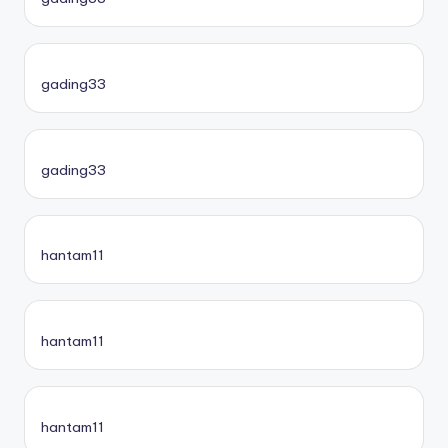
gading33
gading33
hantam11
hantam11
hantam11