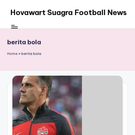
Hovawart Suagra Football News
Skip
to
Hovawart
content
Suagra
Football
berita bola
News
menyediakan
Home
»
berita bola
berita
bola
terkini