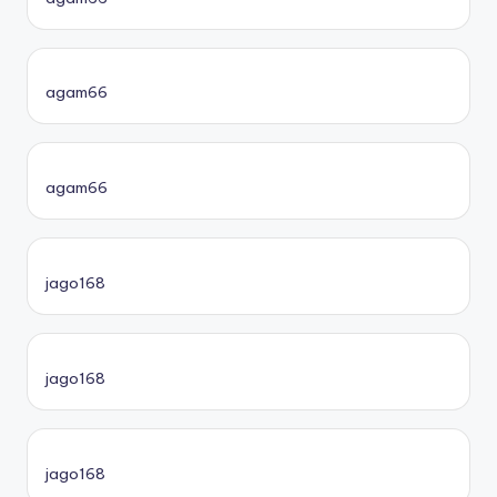
agam66
agam66
jago168
jago168
jago168