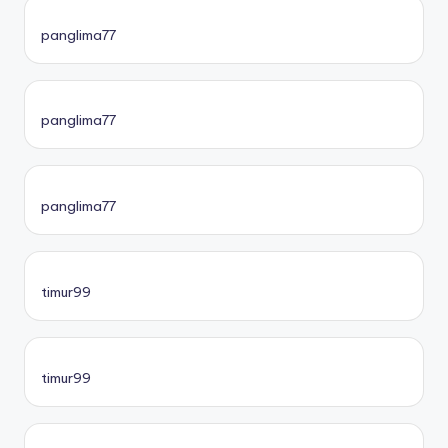
panglima77
panglima77
panglima77
timur99
timur99