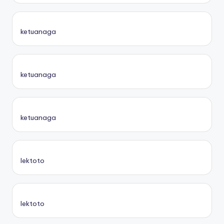
ketuanaga
ketuanaga
ketuanaga
lektoto
lektoto