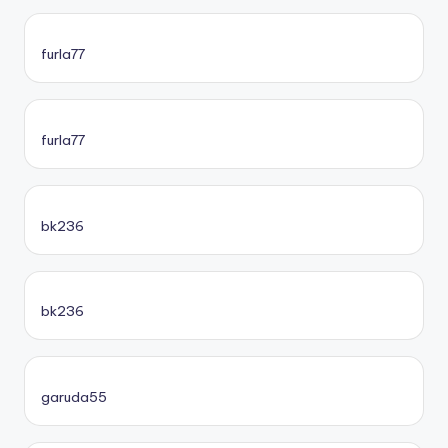
furla77
furla77
bk236
bk236
garuda55