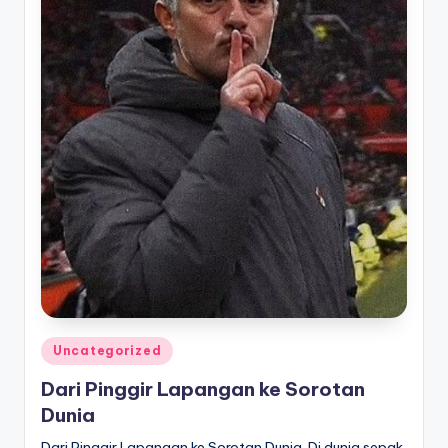
Posted
Uncategorized
in
Dari Pinggir Lapangan ke Sorotan
Dunia
Dari Pinggir Lapangan ke Sorotan Dunia. Di dunia sepak