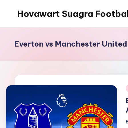
Hovawart Suagra Footba
Skip
to
Hovawart
content
Suagra
Football
Everton vs Manchester United
News
menyediakan
berita
bola
terkini
i