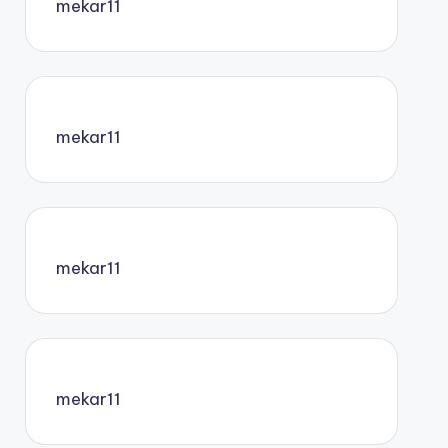
mekar11
mekar11
mekar11
mekar11