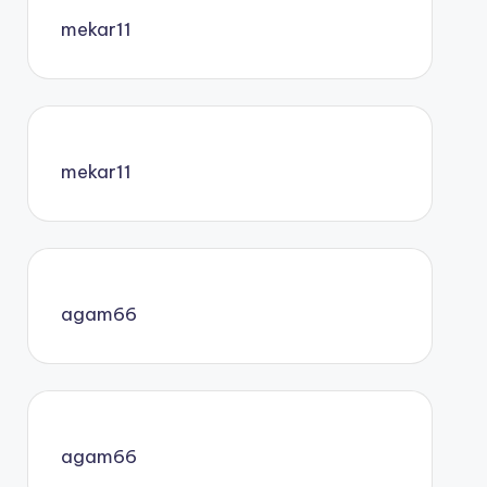
mekar11
mekar11
agam66
agam66