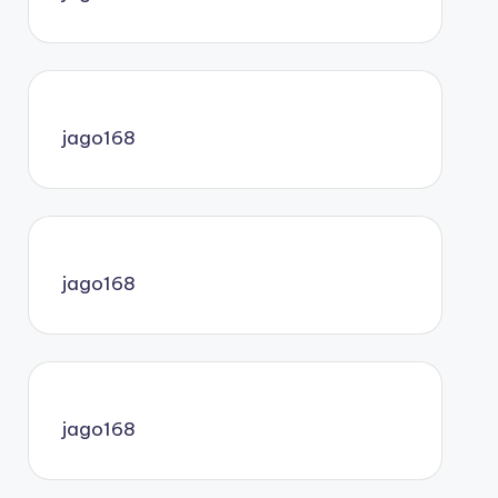
jago168
jago168
jago168