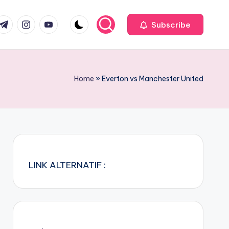
com
r.com
.me
instagram.com
youtube.com
Subscribe
Home
»
Everton vs Manchester United
LINK ALTERNATIF :