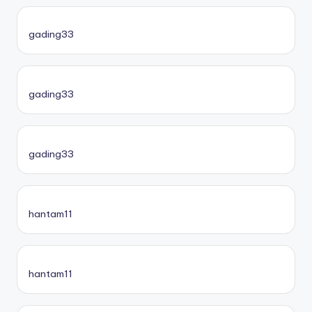
gading33
gading33
gading33
hantam11
hantam11