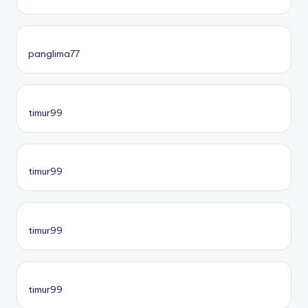
panglima77
timur99
timur99
timur99
timur99