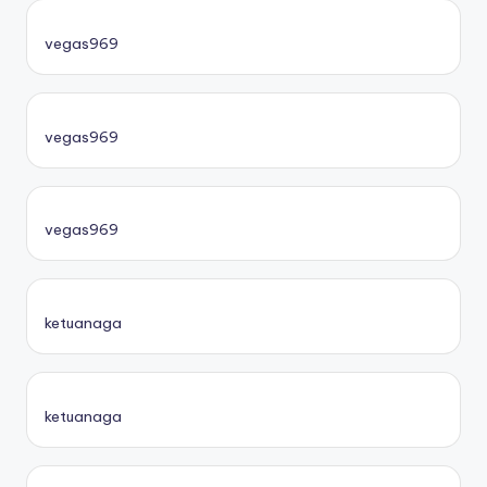
vegas969
vegas969
vegas969
ketuanaga
ketuanaga