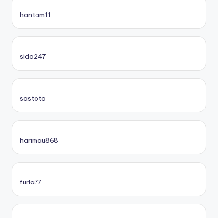
hantam11
sido247
sastoto
harimau868
furla77