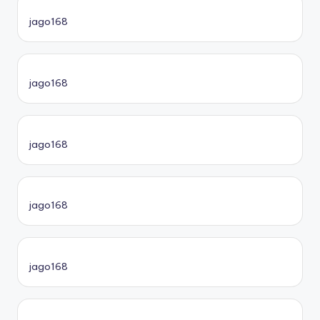
jago168
jago168
jago168
jago168
jago168