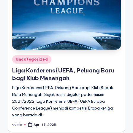
Posted
Uncategorized
in
Liga Konferensi UEFA, Peluang Baru
bagi Klub Menengah
Liga Konferensi UEFA, Peluang Baru bagi Klub Sepak
Bola Menengah. Sejak resmi digelar pada musim
2021/2022, Liga Konferensi UEFA (UEFA Europa
Conference League) menjadi kompetisi Eropa ketiga
yang berada di…
admin
April 17, 2025
Posted
by