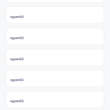
agam66
agam66
agam66
agam66
agam66