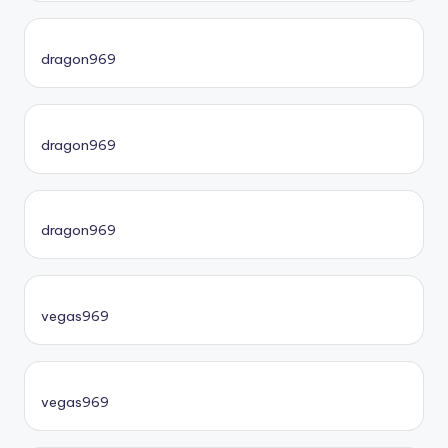
dragon969
dragon969
dragon969
vegas969
vegas969