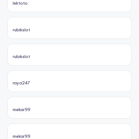
lektoto
rubikslot
rubikslot
raya247
mekar99
mekar99