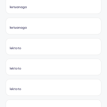
ketuanaga
ketuanaga
lektoto
lektoto
lektoto