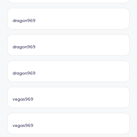
dragon969
dragon969
dragon969
vegas969
vegas969