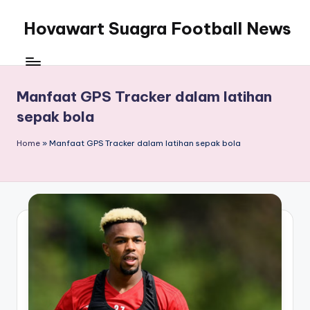
Hovawart Suagra Football News
Skip
to
Hovawart
content
Suagra
Football
Manfaat GPS Tracker dalam latihan
News
sepak bola
menyediakan
berita
Home
»
Manfaat GPS Tracker dalam latihan sepak bola
bola
terkini