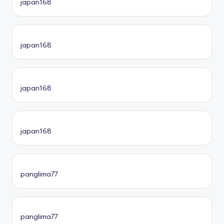
japan168
japan168
japan168
japan168
panglima77
panglima77