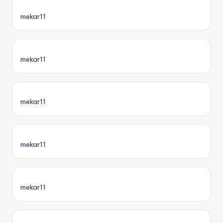
mekar11
mekar11
mekar11
mekar11
mekar11