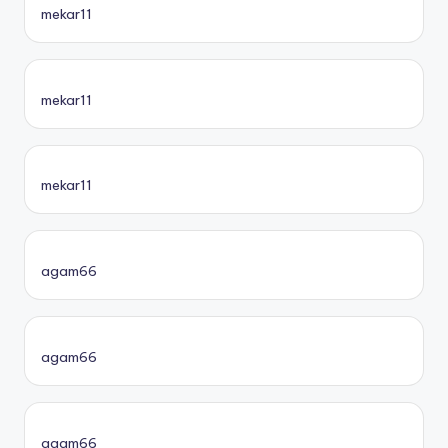
mekar11
mekar11
mekar11
agam66
agam66
agam66