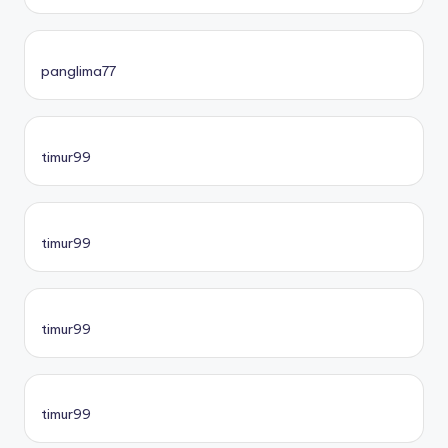
panglima77
timur99
timur99
timur99
timur99