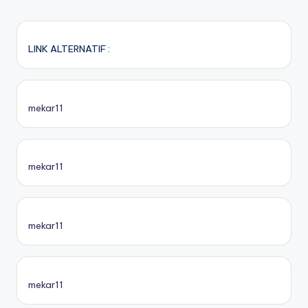
LINK ALTERNATIF :
mekar11
mekar11
mekar11
mekar11