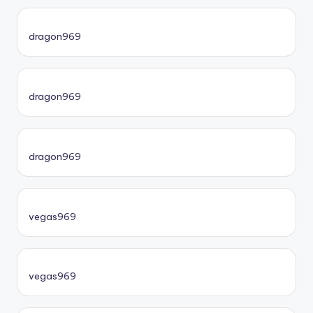
dragon969
dragon969
dragon969
vegas969
vegas969