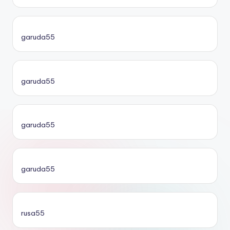
garuda55
garuda55
garuda55
garuda55
rusa55