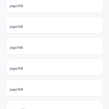
jago168
jago168
jago168
jago168
jago168