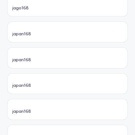
jago168
japan168
japan168
japan168
japan168