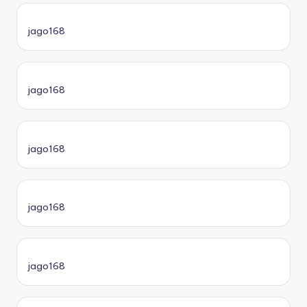
jago168
jago168
jago168
jago168
jago168