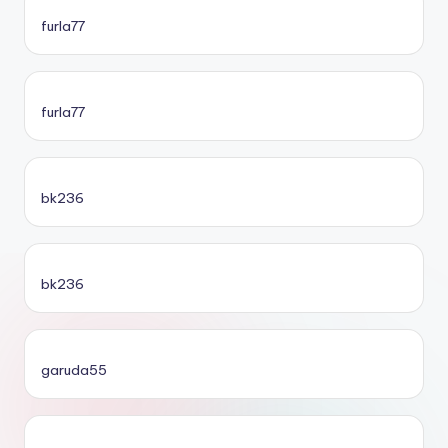
furla77
furla77
bk236
bk236
garuda55