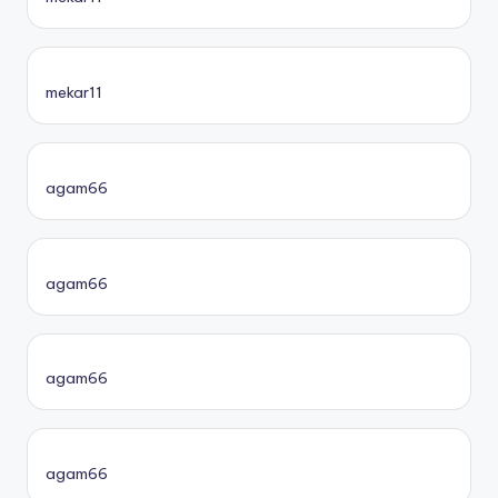
mekar11
agam66
agam66
agam66
agam66