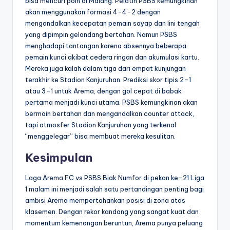
bisa mencuri poin di Malang. Pelatih PSBS kemungkinan
akan menggunakan formasi 4-4-2 dengan
mengandalkan kecepatan pemain sayap dan lini tengah
yang dipimpin gelandang bertahan. Namun PSBS
menghadapi tantangan karena absennya beberapa
pemain kunci akibat cedera ringan dan akumulasi kartu.
Mereka juga kalah dalam tiga dari empat kunjungan
terakhir ke Stadion Kanjuruhan. Prediksi skor tipis 2–1
atau 3–1 untuk Arema, dengan gol cepat di babak
pertama menjadi kunci utama. PSBS kemungkinan akan
bermain bertahan dan mengandalkan counter attack,
tapi atmosfer Stadion Kanjuruhan yang terkenal
“menggelegar” bisa membuat mereka kesulitan.
Kesimpulan
Laga Arema FC vs PSBS Biak Numfor di pekan ke-21 Liga
1 malam ini menjadi salah satu pertandingan penting bagi
ambisi Arema mempertahankan posisi di zona atas
klasemen. Dengan rekor kandang yang sangat kuat dan
momentum kemenangan beruntun, Arema punya peluang