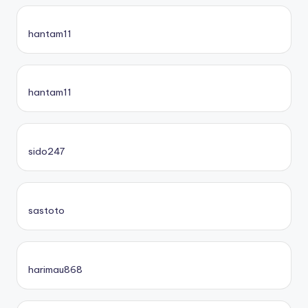
hantam11
hantam11
sido247
sastoto
harimau868