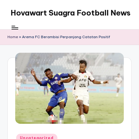
Hovawart Suagra Football News
Skip
to
Hovawart
content
Suagra
Football
Home
»
Arema FC Berambisi Perpanjang Catatan Positif
News
menyediakan
berita
bola
terkini
Posted
Uncategorized