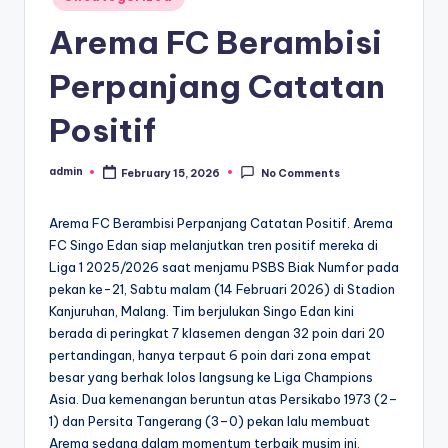
in
Arema FC Berambisi
Perpanjang Catatan
Positif
admin
February 15, 2026
No Comments
Posted
by
Arema FC Berambisi Perpanjang Catatan Positif. Arema
FC Singo Edan siap melanjutkan tren positif mereka di
Liga 1 2025/2026 saat menjamu PSBS Biak Numfor pada
pekan ke-21, Sabtu malam (14 Februari 2026) di Stadion
Kanjuruhan, Malang. Tim berjulukan Singo Edan kini
berada di peringkat 7 klasemen dengan 32 poin dari 20
pertandingan, hanya terpaut 6 poin dari zona empat
besar yang berhak lolos langsung ke Liga Champions
Asia. Dua kemenangan beruntun atas Persikabo 1973 (2–
1) dan Persita Tangerang (3–0) pekan lalu membuat
Arema sedang dalam momentum terbaik musim ini.