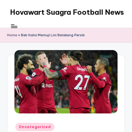
Hovawart Suagra Football News
Skip
to
Hovawart
content
Suagra
Football
Home
»
Bek Italia Memuji Lini Belakang Persib
News
menyediakan
berita
bola
terkini
Posted
Uncategorized
in