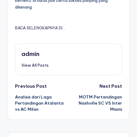
berhenti; ia harus jadi cerita sukses panjang yang
dikenang.
BACA SELENGKAPNYA DI…
admin
View All Posts
Post
Previous Post
Next Post
Analisis dari Laga
MOTM Pertandingan
navigation
Pertandingan Atalanta
Nashville SC VS Inter
vs AC Milan
Miami