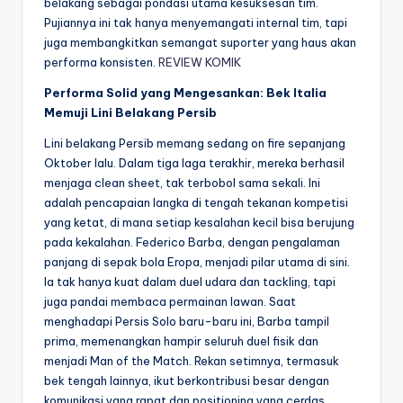
belakang sebagai pondasi utama kesuksesan tim.
Pujiannya ini tak hanya menyemangati internal tim, tapi
juga membangkitkan semangat suporter yang haus akan
performa konsisten.
REVIEW KOMIK
Performa Solid yang Mengesankan: Bek Italia
Memuji Lini Belakang Persib
Lini belakang Persib memang sedang on fire sepanjang
Oktober lalu. Dalam tiga laga terakhir, mereka berhasil
menjaga clean sheet, tak terbobol sama sekali. Ini
adalah pencapaian langka di tengah tekanan kompetisi
yang ketat, di mana setiap kesalahan kecil bisa berujung
pada kekalahan. Federico Barba, dengan pengalaman
panjang di sepak bola Eropa, menjadi pilar utama di sini.
Ia tak hanya kuat dalam duel udara dan tackling, tapi
juga pandai membaca permainan lawan. Saat
menghadapi Persis Solo baru-baru ini, Barba tampil
prima, memenangkan hampir seluruh duel fisik dan
menjadi Man of the Match. Rekan setimnya, termasuk
bek tengah lainnya, ikut berkontribusi besar dengan
komunikasi yang rapat dan positioning yang cerdas.