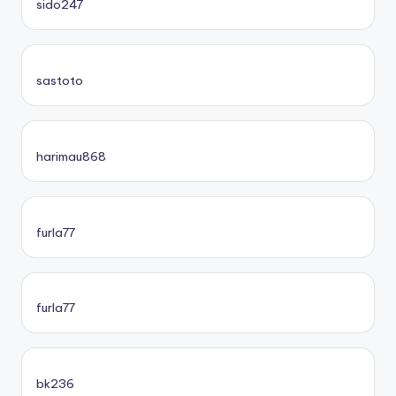
sido247
sastoto
harimau868
furla77
furla77
bk236