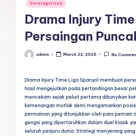
Posted
Uncategorized
in
Drama Injury Time
Persaingan Punca
admin
March 22, 2026
No Commen
Posted
by
Drama Injury Time Liga Spanyol membuat persa
hasil mengejutkan pada pertandingan besar pek
mencekam sejak peluit pertama dibunyikan ka
kemenangan mutlak demi mengamankan posisi t
permainan yang ditunjukkan oleh para pemain 
gengsi yang dipertaruhkan dalam duel klasik y
seluruh penjuru dunia. Strategi menyerang yang