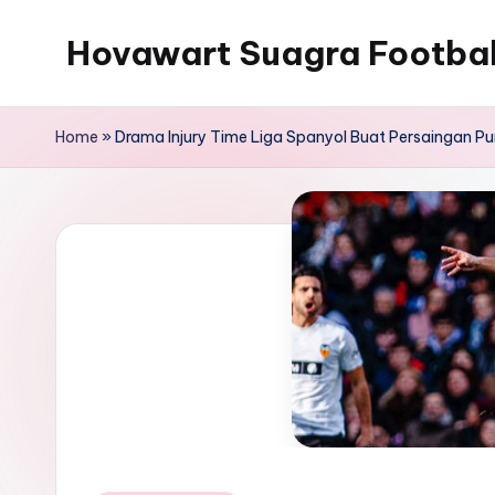
Hovawart Suagra Footba
Skip
to
Hovawart
content
Suagra
Home
»
Drama Injury Time Liga Spanyol Buat Persaingan P
Football
News
menyediakan
berita
bola
terkini