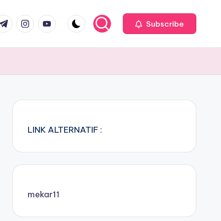
com
r.com
.me
instagram.com
youtube.com
Subscribe
LINK ALTERNATIF :
mekar11