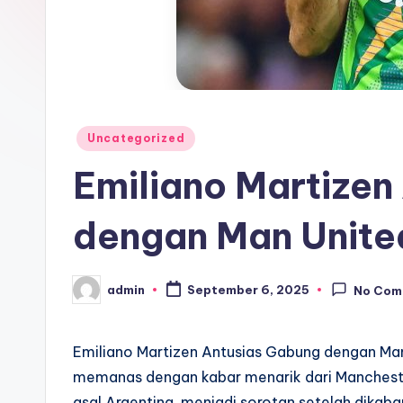
Posted
Uncategorized
in
Emiliano Martizen
dengan Man Unite
admin
September 6, 2025
No Com
Posted
by
Emiliano Martizen Antusias Gabung dengan Man
memanas dengan kabar menarik dari Mancheste
asal Argentina, menjadi sorotan setelah dikab