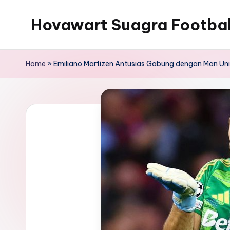
Hovawart Suagra Footba
Skip
to
Hovawart
content
Suagra
Home
»
Emiliano Martizen Antusias Gabung dengan Man Un
Football
News
menyediakan
berita
bola
terkini