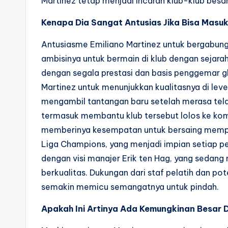
Martinez tetap menjadi incaran klub-klub besa
Kenapa Dia Sangat Antusias Jika Bisa Masu
Antusiasme Emiliano Martinez untuk bergabung
ambisinya untuk bermain di klub dengan sejarah
dengan segala prestasi dan basis penggemar g
Martinez untuk menunjukkan kualitasnya di level t
mengambil tantangan baru setelah merasa tela
termasuk membantu klub tersebut lolos ke kom
memberinya kesempatan untuk bersaing mempere
Liga Champions, yang menjadi impian setiap pe
dengan visi manajer Erik ten Hag, yang seda
berkualitas. Dukungan dari staf pelatih dan pot
semakin memicu semangatnya untuk pindah.
Apakah Ini Artinya Ada Kemungkinan Besar 