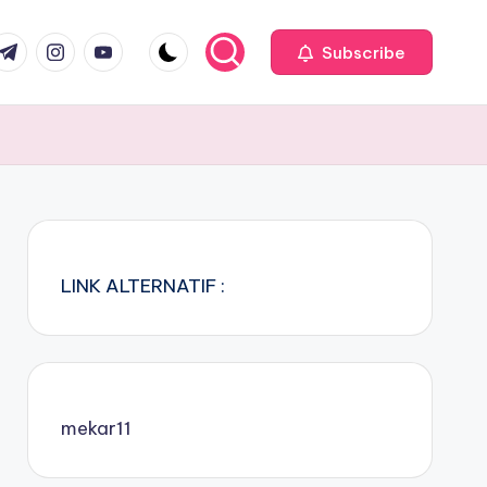
com
r.com
.me
instagram.com
youtube.com
Subscribe
LINK ALTERNATIF :
mekar11