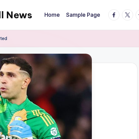
ll News
facebook.
twitte
t
Home
Sample Page
ited