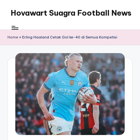
Hovawart Suagra Football News
Skip
to
Hovawart
content
Suagra
Football
Home
»
Erling Haaland Cetak Gol ke-40 di Semua Kompetisi
News
menyediakan
berita
bola
terkini