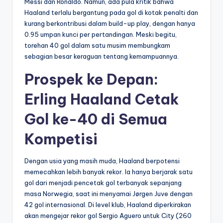
Messi dan Ronaldo. Namun, ada pula kritik bahwa
Haaland terlalu bergantung pada gol di kotak penalti dan
kurang berkontribusi dalam build-up play, dengan hanya
0.95 umpan kunci per pertandingan. Meski begitu,
torehan 40 gol dalam satu musim membungkam
sebagian besar keraguan tentang kemampuannya.
Prospek ke Depan:
Erling Haaland Cetak
Gol ke-40 di Semua
Kompetisi
Dengan usia yang masih muda, Haaland berpotensi
memecahkan lebih banyak rekor. Ia hanya berjarak satu
gol dari menjadi pencetak gol terbanyak sepanjang
masa Norwegia, saat ini menyamai Jørgen Juve dengan
42 gol internasional. Di level klub, Haaland diperkirakan
akan mengejar rekor gol Sergio Aguero untuk City (260