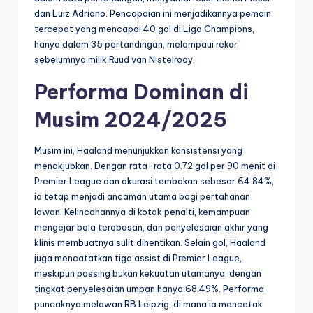
dan Luiz Adriano. Pencapaian ini menjadikannya pemain
tercepat yang mencapai 40 gol di Liga Champions,
hanya dalam 35 pertandingan, melampaui rekor
sebelumnya milik Ruud van Nistelrooy.
Performa Dominan di
Musim 2024/2025
Musim ini, Haaland menunjukkan konsistensi yang
menakjubkan. Dengan rata-rata 0.72 gol per 90 menit di
Premier League dan akurasi tembakan sebesar 64.84%,
ia tetap menjadi ancaman utama bagi pertahanan
lawan. Kelincahannya di kotak penalti, kemampuan
mengejar bola terobosan, dan penyelesaian akhir yang
klinis membuatnya sulit dihentikan. Selain gol, Haaland
juga mencatatkan tiga assist di Premier League,
meskipun passing bukan kekuatan utamanya, dengan
tingkat penyelesaian umpan hanya 68.49%. Performa
puncaknya melawan RB Leipzig, di mana ia mencetak