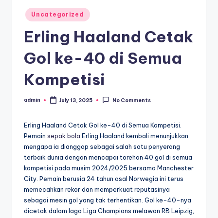
Posted
Uncategorized
in
Erling Haaland Cetak
Gol ke-40 di Semua
Kompetisi
admin
July 13, 2025
No Comments
Posted
by
Erling Haaland Cetak Gol ke-40 di Semua Kompetisi.
Pemain
sepak bola
Erling Haaland kembali menunjukkan
mengapa ia dianggap sebagai salah satu penyerang
terbaik dunia dengan mencapai torehan 40 gol di semua
kompetisi pada musim 2024/2025 bersama Manchester
City. Pemain berusia 24 tahun asal Norwegia ini terus
memecahkan rekor dan memperkuat reputasinya
sebagai mesin gol yang tak terhentikan. Gol ke-40-nya
dicetak dalam laga Liga Champions melawan RB Leipzig,