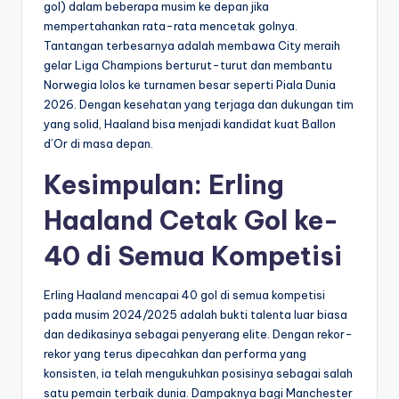
gol) dalam beberapa musim ke depan jika
mempertahankan rata-rata mencetak golnya.
Tantangan terbesarnya adalah membawa City meraih
gelar Liga Champions berturut-turut dan membantu
Norwegia lolos ke turnamen besar seperti Piala Dunia
2026. Dengan kesehatan yang terjaga dan dukungan tim
yang solid, Haaland bisa menjadi kandidat kuat Ballon
d’Or di masa depan.
Kesimpulan: Erling
Haaland Cetak Gol ke-
40 di Semua Kompetisi
Erling Haaland mencapai 40 gol di semua kompetisi
pada musim 2024/2025 adalah bukti talenta luar biasa
dan dedikasinya sebagai penyerang elite. Dengan rekor-
rekor yang terus dipecahkan dan performa yang
konsisten, ia telah mengukuhkan posisinya sebagai salah
satu pemain terbaik dunia. Dampaknya bagi Manchester