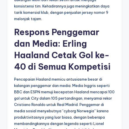
konsistensi tim. Kehadirannya juga meningkatkan daya
tarik komersial klub, dengan penjualan jersey nomor 9
melonjak tajam.
Respons Penggemar
dan Media: Erling
Haaland Cetak Gol ke-
40 di Semua Kompetisi
Pencapaian Haaland memicu antusiasme besar di
kalangan penggemar dan media. Media Inggris seperti
BBC dan ESPN memuji kecepatan Haaland mencapai 100
gol untuk City dalam 105 pertandingan, menyamai rekor
Cristiano Ronaldo untuk Real Madrid. Penggemar di
media sosial menyebutnya “cyborg Norwegia” karena
produktivitasnya yang luar biasa, dengan beberapa
membandingkannya dengan legenda seperti Lionel