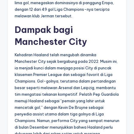
lima gol, menegaskan dominasinya di panggung Eropa,
dengan 12 dari 49 gol Liga Champions-nya tercipta
melawan klub Jerman tersebut.
Dampak bagi
Manchester City
Kehadiran Haaland telah mengubah dinamika
Manchester City sejak bergabung pada 2022. Musim ini,
ia menjadi kunci dalam menjaga posisi City di puncak
klasemen Premier League dan sebagai favorit di Liga
Champions. Gol-golnya, terutama dalam pertandingan
besar seperti melawan Arsenal dan Leipzig, membantu
tim mengatasi tekanan kompetitif. Pelatih Pep Guardiola
memuji Haaland sebagai “pemain yang lahir untuk
mencetak gol,” dengan Kevin De Bruyne sebagai
penyedia assist utama dalam tiga golnya di Liga
Champions. Namun, performa City yang sempat menurun
di bulan Desember menunjukkan bahwa Haaland perlu
dukungan lebih dari rekan setim untuk menjaga