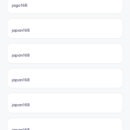
jago168
japan168
japan168
japan168
japan168
japan168