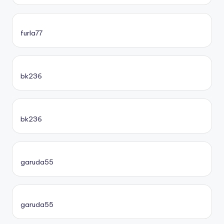
furla77
bk236
bk236
garuda55
garuda55