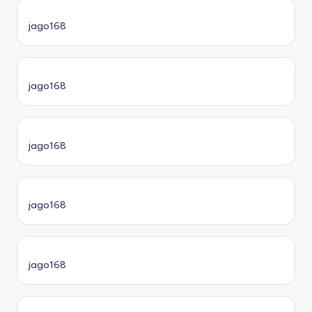
jago168
jago168
jago168
jago168
jago168