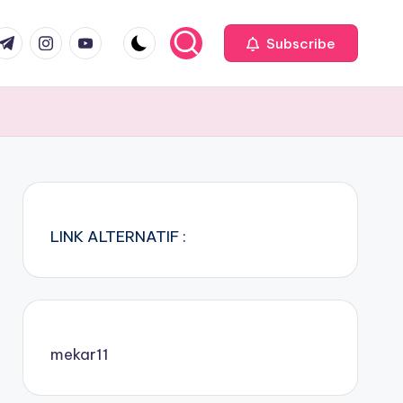
com
r.com
.me
instagram.com
youtube.com
Subscribe
LINK ALTERNATIF :
mekar11