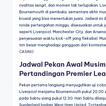
rivalitas sengit, dan momen tak terlupakan. 
Bournemouth di pembuka, sementara akhir mus
krusial yang bisa menentukan juara. Jadwal ini
ronde pertengahan minggu, disesuaikan untuk je
seperti Liverpool, Manchester City, dan Arsen
penyesuaian waktu kick-off yang fleksibel. Mus
tim besar menghadapi gangguan dari kontestan
CASINO
Jadwal Pekan Awal Musim
Pertandingan Premier Le
Pekan pertama langsung menyuguhkan uji coba 
Liverpool menjamu Bournemouth pukul 20.00 wa
pada Sabtu siang pukul 12.30. Hari Sabtu dila
Sunderland hadapi West Ham United, Tottenha