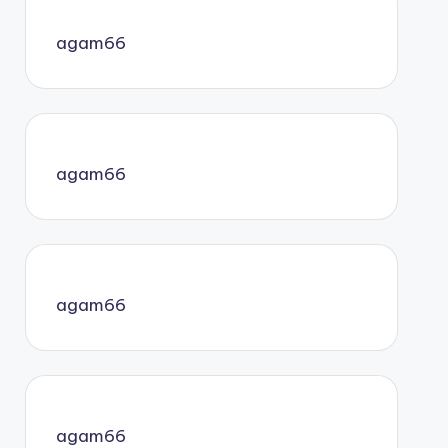
agam66
agam66
agam66
agam66