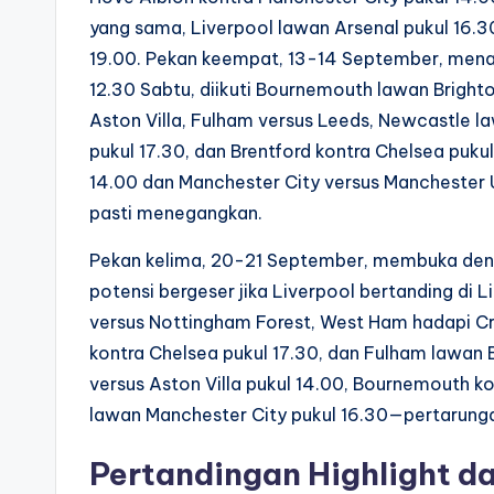
yang sama, Liverpool lawan Arsenal pukul 16.30
19.00. Pekan keempat, 13-14 September, menam
12.30 Sabtu, diikuti Bournemouth lawan Brighto
Aston Villa, Fulham versus Leeds, Newcastle
pukul 17.30, dan Brentford kontra Chelsea puku
14.00 dan Manchester City versus Manchester
pasti menegangkan.
Pekan kelima, 20-21 September, membuka denga
potensi bergeser jika Liverpool bertanding di
versus Nottingham Forest, West Ham hadapi Cr
kontra Chelsea pukul 17.30, dan Fulham lawan 
versus Aston Villa pukul 14.00, Bournemouth ko
lawan Manchester City pukul 16.30—pertarungan
Pertandingan Highlight da