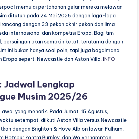
Liverpool memulai pertahanan gelar mereka melawan
im ditutup pada 24 Mei 2026 dengan laga-laga
 dirancang dengan 33 pekan akhir pekan dan lima
da internasional dan kompetisi Eropa. Bagi tim
al, persaingan akan semakin ketat, terutama dengan
im ini bukan hanya soal poin, tapi juga bagaimana
 Eropa seperti Newcastle dan Aston Villa.
INFO
: Jadwal Lengkap
ague Musim 2025/26
awal yang menarik. Pada Jumat, 15 Agustus,
ktu setempat, diikuti Aston Villa versus Newcastle
njutkan dengan Brighton & Hove Albion lawan Fulham,
m Hotspur kontra Burnley, dan Wolverhampton