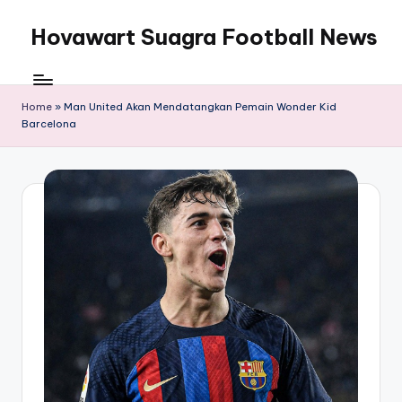
Hovawart Suagra Football News
Skip
to
Hovawart
content
Suagra
Football
Home
»
Man United Akan Mendatangkan Pemain Wonder Kid
Barcelona
News
menyediakan
berita
bola
terkini