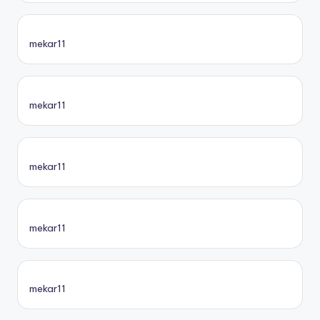
mekar11
mekar11
mekar11
mekar11
mekar11