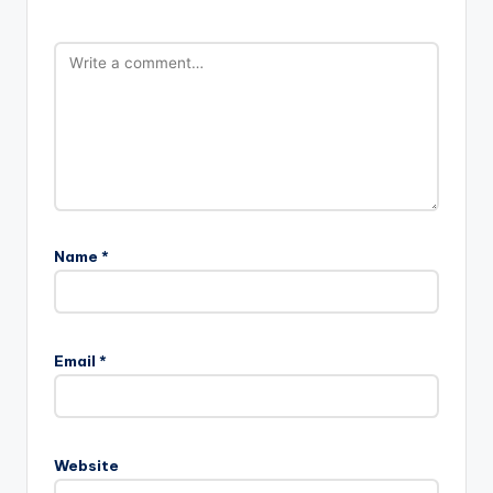
Name
*
Email
*
Website