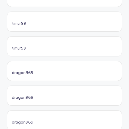
timur99
timur99
dragon969
dragon969
dragon969