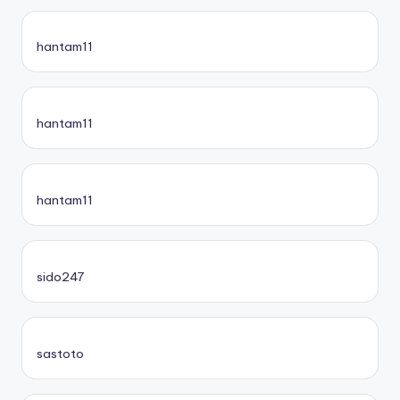
hantam11
hantam11
hantam11
sido247
sastoto