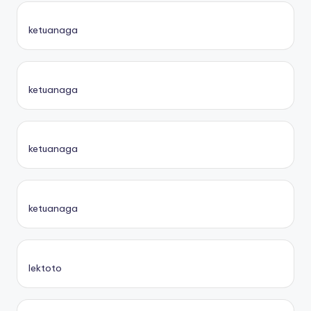
ketuanaga
ketuanaga
ketuanaga
ketuanaga
lektoto