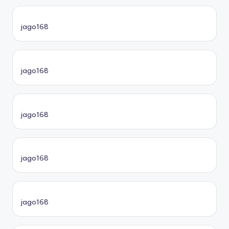
jago168
jago168
jago168
jago168
jago168