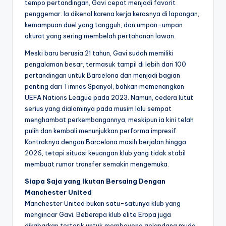
tempo pertandingan, Gavi cepat menjadi favorit
penggemar. Ia dikenal karena kerja kerasnya di lapangan,
kemampuan duel yang tangguh, dan umpan-umpan
akurat yang sering membelah pertahanan lawan.
Meski baru berusia 21 tahun, Gavi sudah memiliki
pengalaman besar, termasuk tampil di lebih dari 100
pertandingan untuk Barcelona dan menjadi bagian
penting dari Timnas Spanyol, bahkan memenangkan
UEFA Nations League pada 2023. Namun, cedera lutut
serius yang dialaminya pada musim lalu sempat
menghambat perkembangannya, meskipun ia kini telah
pulih dan kembali menunjukkan performa impresif.
Kontraknya dengan Barcelona masih berjalan hingga
2026, tetapi situasi keuangan klub yang tidak stabil
membuat rumor transfer semakin mengemuka.
Siapa Saja yang Ikutan Bersaing Dengan
Manchester United
Manchester United bukan satu-satunya klub yang
mengincar Gavi. Beberapa klub elite Eropa juga
dikabarkan tertarik untuk memboyong gelandang muda