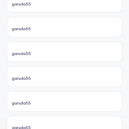
garuda55
garuda55
garuda55
garuda55
garuda55
garuda55