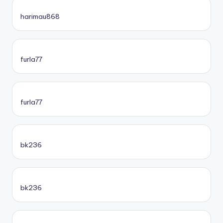
harimau868
furla77
furla77
bk236
bk236