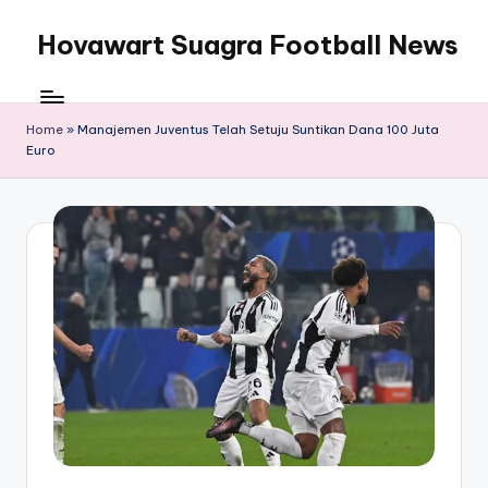
Hovawart Suagra Football News
Skip
to
Hovawart
content
Suagra
Football
Home
»
Manajemen Juventus Telah Setuju Suntikan Dana 100 Juta
Euro
News
menyediakan
berita
bola
terkini