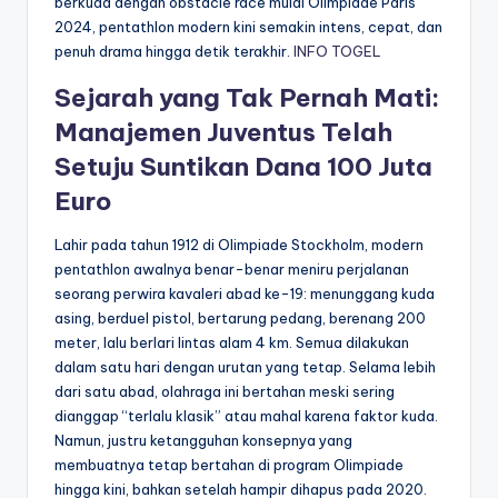
berkuda dengan obstacle race mulai Olimpiade Paris
2024, pentathlon modern kini semakin intens, cepat, dan
penuh drama hingga detik terakhir.
INFO TOGEL
Sejarah yang Tak Pernah Mati:
Manajemen Juventus Telah
Setuju Suntikan Dana 100 Juta
Euro
Lahir pada tahun 1912 di Olimpiade Stockholm, modern
pentathlon awalnya benar-benar meniru perjalanan
seorang perwira kavaleri abad ke-19: menunggang kuda
asing, berduel pistol, bertarung pedang, berenang 200
meter, lalu berlari lintas alam 4 km. Semua dilakukan
dalam satu hari dengan urutan yang tetap. Selama lebih
dari satu abad, olahraga ini bertahan meski sering
dianggap “terlalu klasik” atau mahal karena faktor kuda.
Namun, justru ketangguhan konsepnya yang
membuatnya tetap bertahan di program Olimpiade
hingga kini, bahkan setelah hampir dihapus pada 2020.