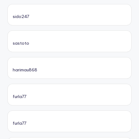
sido247
sastoto
harimau868
furla77
furla77