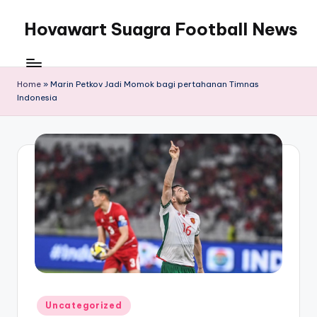
Hovawart Suagra Football News
Skip
to
Hovawart
content
Suagra
Football
Home
»
Marin Petkov Jadi Momok bagi pertahanan Timnas
Indonesia
News
menyediakan
berita
bola
terkini
Posted
Uncategorized
in