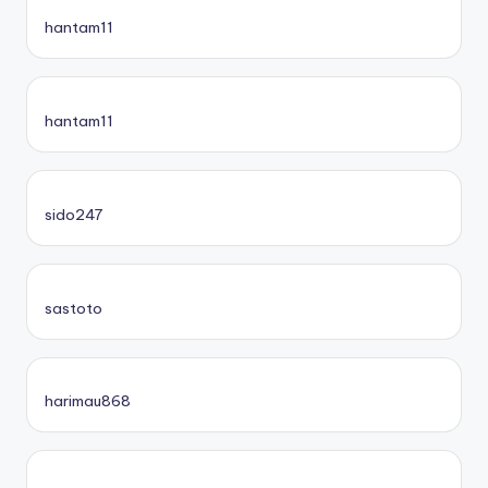
hantam11
hantam11
sido247
sastoto
harimau868