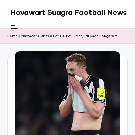
Hovawart Suagra Football News
Skip
to
Hovawart
content
Suagra
Football
Home
»
Newcastle United Setuju untuk Menjual Sean Longstaff
News
menyediakan
berita
bola
terkini