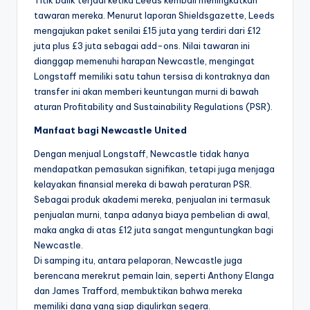
Titik balik terjadi ketika Leeds kembali meningkatkan
tawaran mereka. Menurut laporan Shieldsgazette, Leeds
mengajukan paket senilai £15 juta yang terdiri dari £12
juta plus £3 juta sebagai add-ons. Nilai tawaran ini
dianggap memenuhi harapan Newcastle, mengingat
Longstaff memiliki satu tahun tersisa di kontraknya dan
transfer ini akan memberi keuntungan murni di bawah
aturan Profitability and Sustainability Regulations (PSR).
Manfaat bagi Newcastle United
Dengan menjual Longstaff, Newcastle tidak hanya
mendapatkan pemasukan signifikan, tetapi juga menjaga
kelayakan finansial mereka di bawah peraturan PSR.
Sebagai produk akademi mereka, penjualan ini termasuk
penjualan murni, tanpa adanya biaya pembelian di awal,
maka angka di atas £12 juta sangat menguntungkan bagi
Newcastle.
Di samping itu, antara pelaporan, Newcastle juga
berencana merekrut pemain lain, seperti Anthony Elanga
dan James Trafford, membuktikan bahwa mereka
memiliki dana yang siap digulirkan segera.