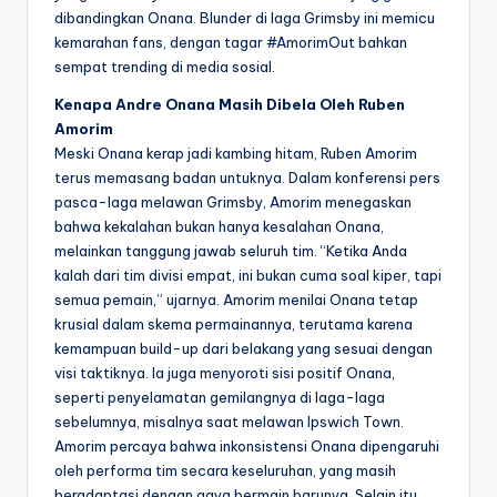
dibandingkan Onana. Blunder di laga Grimsby ini memicu
kemarahan fans, dengan tagar #AmorimOut bahkan
sempat trending di media sosial.
Kenapa Andre Onana Masih Dibela Oleh Ruben
Amorim
Meski Onana kerap jadi kambing hitam, Ruben Amorim
terus memasang badan untuknya. Dalam konferensi pers
pasca-laga melawan Grimsby, Amorim menegaskan
bahwa kekalahan bukan hanya kesalahan Onana,
melainkan tanggung jawab seluruh tim. “Ketika Anda
kalah dari tim divisi empat, ini bukan cuma soal kiper, tapi
semua pemain,” ujarnya. Amorim menilai Onana tetap
krusial dalam skema permainannya, terutama karena
kemampuan build-up dari belakang yang sesuai dengan
visi taktiknya. Ia juga menyoroti sisi positif Onana,
seperti penyelamatan gemilangnya di laga-laga
sebelumnya, misalnya saat melawan Ipswich Town.
Amorim percaya bahwa inkonsistensi Onana dipengaruhi
oleh performa tim secara keseluruhan, yang masih
beradaptasi dengan gaya bermain barunya. Selain itu,