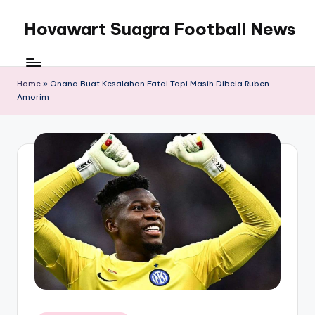
Hovawart Suagra Football News
Skip
to
Hovawart
content
Suagra
Football
Home
»
Onana Buat Kesalahan Fatal Tapi Masih Dibela Ruben
Amorim
News
menyediakan
berita
bola
terkini