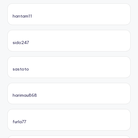
hantam11
sido247
sastoto
harimau868
furla77