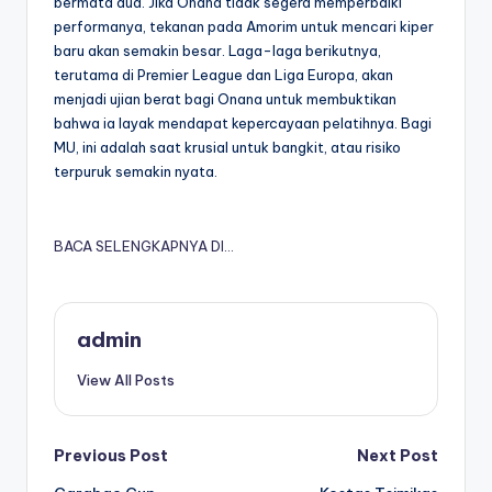
bermata dua. Jika Onana tidak segera memperbaiki
performanya, tekanan pada Amorim untuk mencari kiper
baru akan semakin besar. Laga-laga berikutnya,
terutama di Premier League dan Liga Europa, akan
menjadi ujian berat bagi Onana untuk membuktikan
bahwa ia layak mendapat kepercayaan pelatihnya. Bagi
MU, ini adalah saat krusial untuk bangkit, atau risiko
terpuruk semakin nyata.
BACA SELENGKAPNYA DI…
admin
View All Posts
Post
Previous Post
Next Post