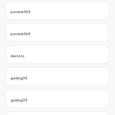
pondok969
pondok969
destoto
gading33
gading33