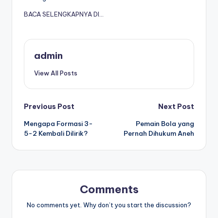
BACA SELENGKAPNYA DI…
admin
View All Posts
Post
Previous Post
Next Post
Mengapa Formasi 3-
Pemain Bola yang
navigation
5-2 Kembali Dilirik?
Pernah Dihukum Aneh
Comments
No comments yet. Why don’t you start the discussion?