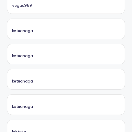
vegas969
ketuanaga
ketuanaga
ketuanaga
ketuanaga
lektoto