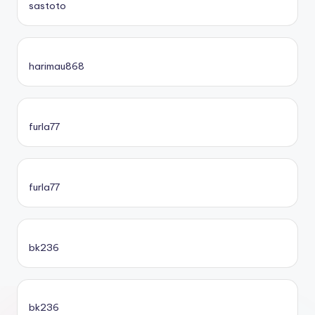
sastoto
harimau868
furla77
furla77
bk236
bk236