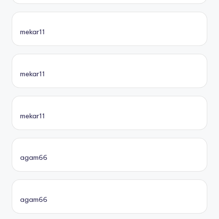
mekar11
mekar11
mekar11
agam66
agam66