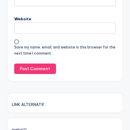
Website
Save my name, email, and website in this browser for the
next time I comment.
LINK ALTERNATIF :
mekar11