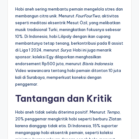
Hobi aneh sering membantu pemain mengelola stres dan
membangun citra unik. Menurut
FourFourTwo
, aktivitas
seperti meditasi eksentrik Mesut Özil, yang melibatkan
musik tradisional Turki, meningkatkan fokusnya sebesar
10%. Di Indonesia, hobi Lilipaly dengan ikan cupang
membantunya tetap tenang, berkontribusi pada 8 assist
di Liga 1 2024, menurut
Surya
. Hobi ini juga menarik
sponsor; koleksi Egy dilaporkan menghasilkan
endorsement Rp500 juta, menurut
Bisnis Indonesia
.
Video wawancara tentang hobi pemain ditonton 10 juta
kali di Surabaya, memperkuat koneksi dengan
penggemar.
Tantangan dan Kritik
Hobi aneh tidak selalu diterima positif. Menurut
Tempo
,
20% penggemar mengkritik hobi seperti berburu Zlatan
karena dianggap tidak etis. Di Indonesia, 15% suporter
menganggap hobi eksentrik pemain, seperti koleksi