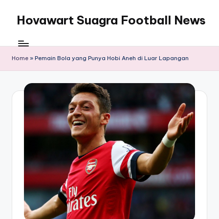
Hovawart Suagra Football News
Skip
to
Hovawart
content
Suagra
Football
Home
»
Pemain Bola yang Punya Hobi Aneh di Luar Lapangan
News
menyediakan
berita
bola
terkini