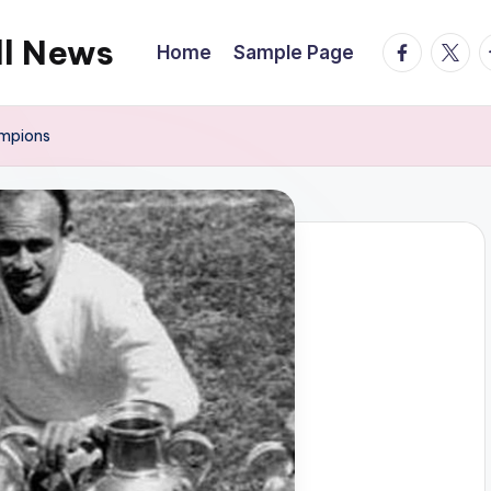
ll News
facebook.
twitte
t
Home
Sample Page
ampions