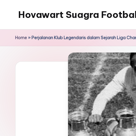
Hovawart Suagra Footba
Skip
to
Hovawart
content
Suagra
Home
»
Perjalanan Klub Legendaris dalam Sejarah Liga Ch
Football
News
menyediakan
berita
bola
terkini