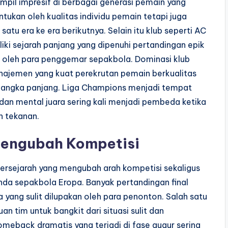
pil impresif di berbagai generasi pemain yang
tukan oleh kualitas individu pemain tetapi juga
tu era ke era berikutnya. Selain itu klub seperti AC
iki sejarah panjang yang dipenuhi pertandingan epik
 oleh para penggemar sepakbola. Dominasi klub
najemen yang kuat perekrutan pemain berkualitas
jangka panjang. Liga Champions menjadi tempat
n mental juara sering kali menjadi pembeda ketika
h tekanan.
Mengubah Kompetisi
rsejarah yang mengubah arah kompetisi sekaligus
nda sepakbola Eropa. Banyak pertandingan final
 yang sulit dilupakan oleh para penonton. Salah satu
n tim untuk bangkit dari situasi sulit dan
eback dramatis yang terjadi di fase gugur sering