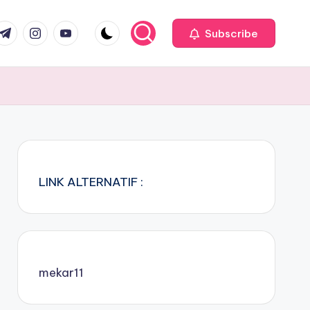
com
r.com
.me
instagram.com
youtube.com
Subscribe
LINK ALTERNATIF :
mekar11