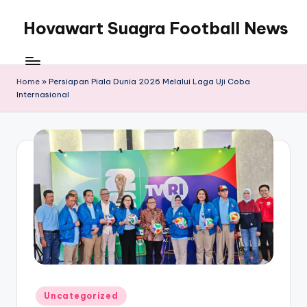
Hovawart Suagra Football News
Skip
to
Hovawart
content
Suagra
Football
Home
»
Persiapan Piala Dunia 2026 Melalui Laga Uji Coba
Internasional
News
menyediakan
berita
bola
terkini
Posted
Uncategorized
in