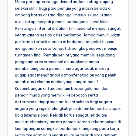
Masa persiapan ini juga dimanfaatkan sebagai ajang
seleksi akhir bagi para pemain yang masih berada di
ambang batas antara dipanggil masuk skuad utama
atau tetap menjadi pemain cadangan di level klub.
Persaingan internal di dalam tim nasional menjadi sangat
sehat karena setiap atlet berlomba-lomba menunjukkan
performa terbaik mereka di hadapan tim pelatih guna
mengamankan satu tempat di bangku pesawat menuju
turnamen final. Pemain senior yang memiliki segudang
pengalaman internasional diharapkan mampu
membimbing para pemain muda agar tidak merasa
gugup saat menghadapi atmosfer stadion yang penuh
sesak dan tekanan media yang sangat masif.
Keseimbangan antara pemain berpengalaman dan
pemain muda yang memiliki kecepatan serta
determinasi tinggi menjadi kunci sukses bagi negara-
negara yang ingin melangkah jauh dalam kompetisi sepak
bola internasional. Pelatih harus sangat jeli dalam
melihat chemistry antara pemain karena keharmonisan di
luar lapangan seringkali berdampak langsung pada kerja
sama tim saat bola sudah mulai bergulir di atas rumput