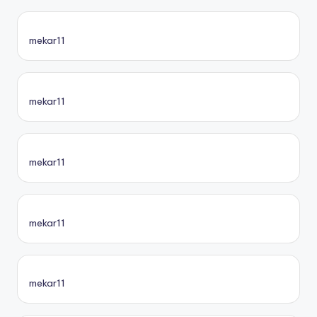
mekar11
mekar11
mekar11
mekar11
mekar11