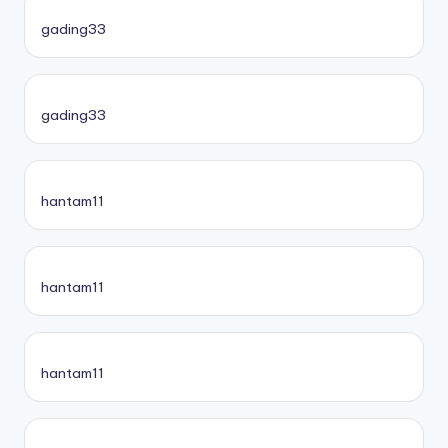
gading33
gading33
hantam11
hantam11
hantam11