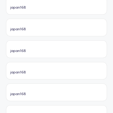
japan168
japan168
japan168
japan168
japan168