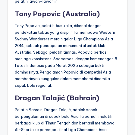
pelatih lawan-lawan ini:
Tony Popovic (Australia)
Tony Popovic, pelatih Australia, dikenal dengan
pendekatan taktis yang disiplin. Ia membawa Western
Sydney Wanderers meraih gelar Liga Champions Asia
2014, sebuah pencapaian monumental untuk klub
Australia. Sebagai pelatih timnas, Popovic berhasil
menjaga konsistensi Socceroos, dengan kemenangan 5-
1 atas Indonesia pada Maret 2025 sebagai bukti
dominasinya. Pengalaman Popovic di kompetisi Asia
memberinya keunggulan dalam memahami dinamika
sepak bola regional.
Dragan Talajić (Bahrain)
Pelatih Bahrain, Dragan Talajić, adalah sosok
berpengalaman di sepak bola Asia. Ia pernah melatih
berbagai klub di Timur Tengah dan berhasil membawa
Al-Shorta ke perempat final Liga Champions Asia.