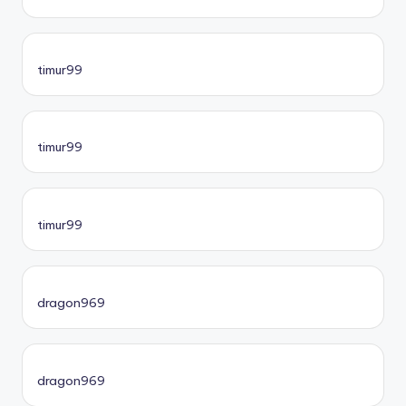
timur99
timur99
timur99
dragon969
dragon969