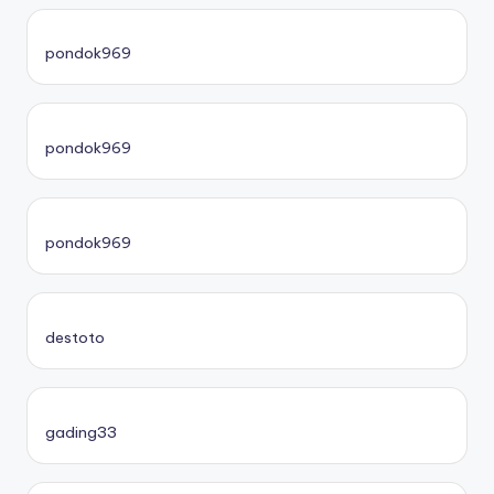
pondok969
pondok969
pondok969
destoto
gading33