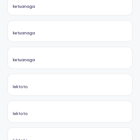
ketuanaga
ketuanaga
ketuanaga
lektoto
lektoto