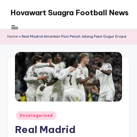
Hovawart Suagra Football News
Skip
to
Hovawart
content
Suagra
Football
Home
»
Real Madrid Amankan Poin Penuh Jelang Fase Gugur Eropa
News
menyediakan
berita
bola
terkini
Posted
Uncategorized
in
Real Madrid