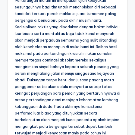
Pertarungan malam ini merupakan ujian kelayakan
sesungguhnya bagi tim untuk menahbiskan diri sebagai
kandidat terkuat peraih mahkota juara turnamen paling
bergengsi di benua biru pada akhir musim nanti.
Kedisiplinan taktis yang dipadukan dengan bakat individu
luar biasa serta mentalitas baja tidak kenal menyerah
akan menjadi perpaduan sempurna yang sulit ditandingi
oleh kesebelasan manapun di muka bumi ini. Raihan hasil
maksimal pada pertandingan krusial ini akan semakin
mempertegas dominasi absolut mereka sekaligus
mengirimkan sinyal bahaya kepada seluruh pesaing yang
berani menghalangi jalan menuju singgasana kejayaan
abadi. Dukungan tanpa henti dari jutaan pasang mata
penggemar setia akan selalu menyertai setiap tetes
keringat perjuangan para pemain yang bertaruh nyawa di
arena pertandingan demi menjaga kehormatan lambang
kebanggaan di dada. Pada akhirnya konsistensi
performa luar biasa yang ditunjukkan secara
berkelanjutan akan menjadi kunci penentu apakah impian
mengangkat piala bergengsi tersebut dapat kembali
terwujud menjadi kenyataan manis pada tahun ini.