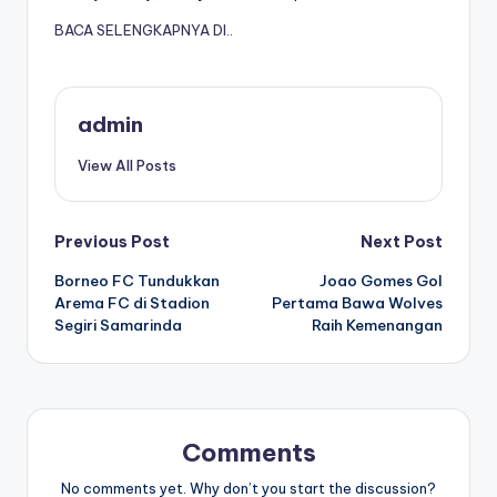
BACA SELENGKAPNYA DI..
admin
View All Posts
Post
Previous Post
Next Post
Borneo FC Tundukkan
Joao Gomes Gol
navigation
Arema FC di Stadion
Pertama Bawa Wolves
Segiri Samarinda
Raih Kemenangan
Comments
No comments yet. Why don’t you start the discussion?