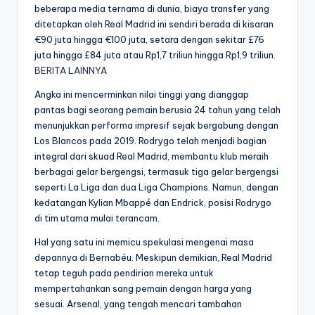
beberapa media ternama di dunia, biaya transfer yang
ditetapkan oleh Real Madrid ini sendiri berada di kisaran
€90 juta hingga €100 juta, setara dengan sekitar £76
juta hingga £84 juta atau Rp1,7 triliun hingga Rp1,9 triliun.
BERITA LAINNYA
Angka ini mencerminkan nilai tinggi yang dianggap
pantas bagi seorang pemain berusia 24 tahun yang telah
menunjukkan performa impresif sejak bergabung dengan
Los Blancos pada 2019. Rodrygo telah menjadi bagian
integral dari skuad Real Madrid, membantu klub meraih
berbagai gelar bergengsi, termasuk tiga gelar bergengsi
seperti La Liga dan dua Liga Champions. Namun, dengan
kedatangan Kylian Mbappé dan Endrick, posisi Rodrygo
di tim utama mulai terancam.
Hal yang satu ini memicu spekulasi mengenai masa
depannya di Bernabéu. Meskipun demikian, Real Madrid
tetap teguh pada pendirian mereka untuk
mempertahankan sang pemain dengan harga yang
sesuai. Arsenal, yang tengah mencari tambahan