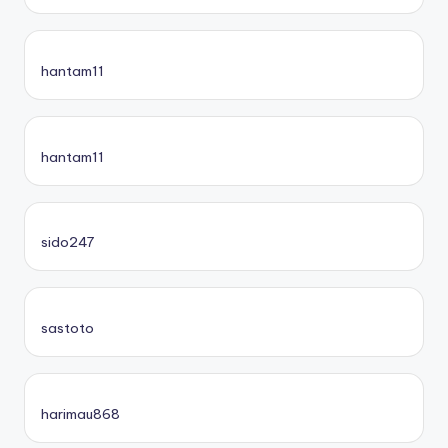
hantam11
hantam11
sido247
sastoto
harimau868