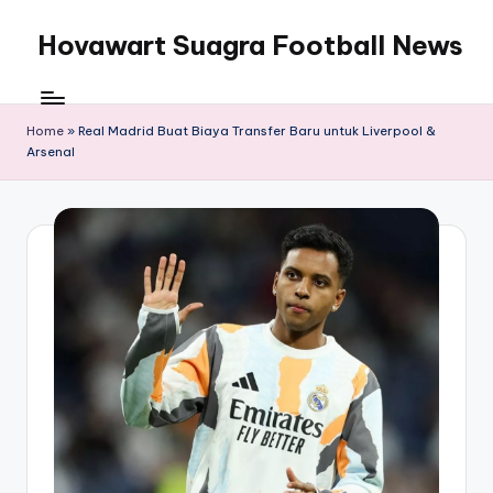
Hovawart Suagra Football News
Skip
to
Hovawart
content
Suagra
Football
Home
»
Real Madrid Buat Biaya Transfer Baru untuk Liverpool &
Arsenal
News
menyediakan
berita
bola
terkini