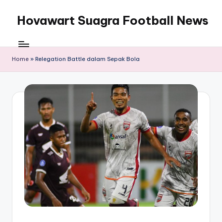
Hovawart Suagra Football News
Skip
to
Hovawart
content
Suagra
Football
Home
»
Relegation Battle dalam Sepak Bola
News
menyediakan
berita
bola
terkini