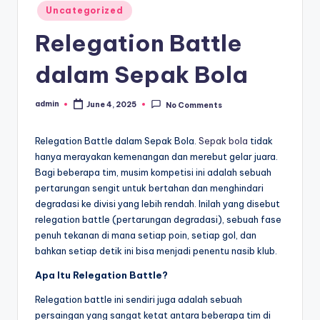
Posted
Uncategorized
in
Relegation Battle
dalam Sepak Bola
admin
June 4, 2025
No Comments
Posted
by
Relegation Battle dalam Sepak Bola.
Sepak bola
tidak
hanya merayakan kemenangan dan merebut gelar juara.
Bagi beberapa tim, musim kompetisi ini adalah sebuah
pertarungan sengit untuk bertahan dan menghindari
degradasi ke divisi yang lebih rendah. Inilah yang disebut
relegation battle (pertarungan degradasi), sebuah fase
penuh tekanan di mana setiap poin, setiap gol, dan
bahkan setiap detik ini bisa menjadi penentu nasib klub.
Apa Itu Relegation Battle?
Relegation battle ini sendiri juga adalah sebuah
persaingan yang sangat ketat antara beberapa tim di