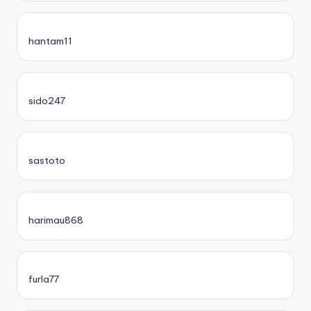
hantam11
sido247
sastoto
harimau868
furla77