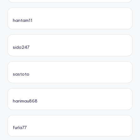
hantam11
sido247
sastoto
harimau868
furla77