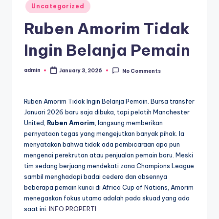
Posted
Uncategorized
in
Ruben Amorim Tidak
Ingin Belanja Pemain
admin
January 3, 2026
No Comments
Posted
by
Ruben Amorim Tidak Ingin Belanja Pemain. Bursa transfer
Januari 2026 baru saja dibuka, tapi pelatih Manchester
United,
Ruben Amorim
, langsung memberikan
pernyataan tegas yang mengejutkan banyak pihak. Ia
menyatakan bahwa tidak ada pembicaraan apa pun
mengenai perekrutan atau penjualan pemain baru. Meski
tim sedang berjuang mendekati zona Champions League
sambil menghadapi badai cedera dan absennya
beberapa pemain kunci di Africa Cup of Nations, Amorim
menegaskan fokus utama adalah pada skuad yang ada
saat ini.
INFO PROPERTI