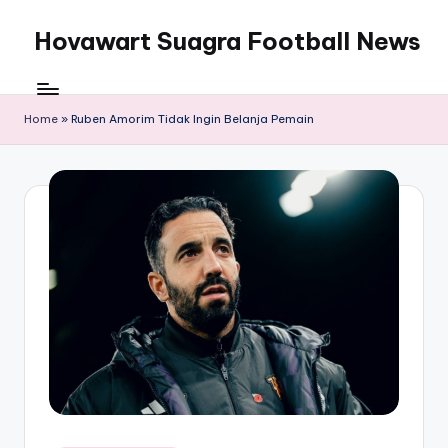
Hovawart Suagra Football News
Skip
to
Hovawart
content
Suagra
Football
Home
»
Ruben Amorim Tidak Ingin Belanja Pemain
News
menyediakan
berita
bola
terkini