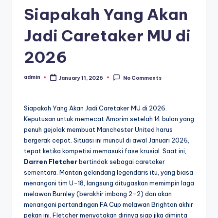
Siapakah Yang Akan
Jadi Caretaker MU di
2026
admin
January 11, 2026
No Comments
Posted
by
Siapakah Yang Akan Jadi Caretaker MU di 2026.
Keputusan untuk memecat Amorim setelah 14 bulan yang
penuh gejolak membuat Manchester United harus
bergerak cepat. Situasi ini muncul di awal Januari 2026,
tepat ketika kompetisi memasuki fase krusial. Saat ini,
Darren Fletcher
bertindak sebagai caretaker
sementara. Mantan gelandang legendaris itu, yang biasa
menangani tim U-18, langsung ditugaskan memimpin laga
melawan Burnley (berakhir imbang 2-2) dan akan
menangani pertandingan FA Cup melawan Brighton akhir
pekan ini. Fletcher menyatakan dirinya siap jika diminta