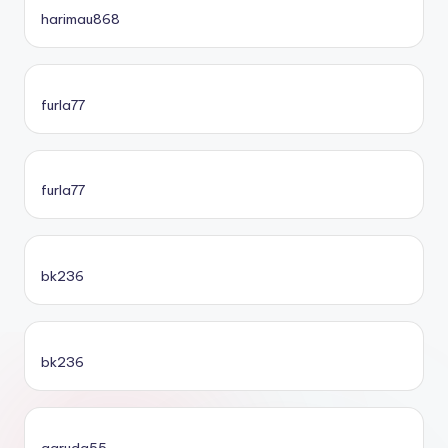
harimau868
furla77
furla77
bk236
bk236
garuda55