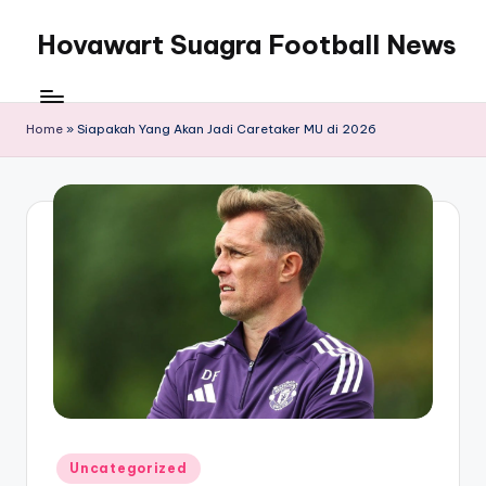
Hovawart Suagra Football News
Skip
to
Hovawart
content
Suagra
Football
Home
»
Siapakah Yang Akan Jadi Caretaker MU di 2026
News
menyediakan
berita
bola
terkini
Posted
Uncategorized
in