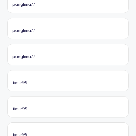
panglima77
panglima77
panglima77
timur99
timur99
timur99