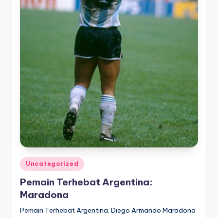
Posted
Uncategorized
in
Pemain Terhebat Argentina:
Maradona
Pemain Terhebat Argentina. Diego Armando Maradona