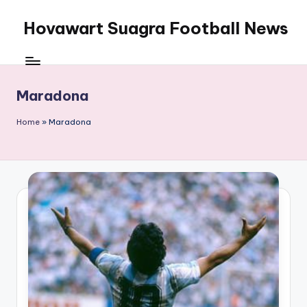
Hovawart Suagra Football News
Skip
to
Hovawart
content
Suagra
Football
Maradona
News
menyediakan
Home
»
Maradona
berita
bola
terkini