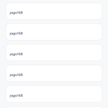
jago168
jago168
jago168
jago168
jago168