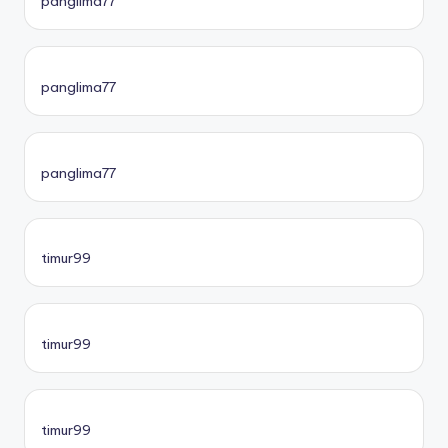
panglima77
panglima77
panglima77
timur99
timur99
timur99