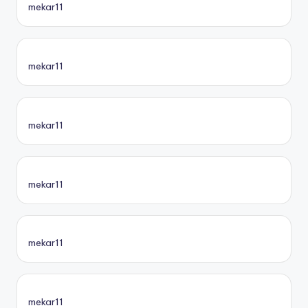
mekar11
mekar11
mekar11
mekar11
mekar11
mekar11