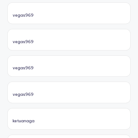
vegas969
vegas969
vegas969
vegas969
ketuanaga