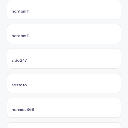
hantam11
hantam11
sido247
sastoto
harimau868