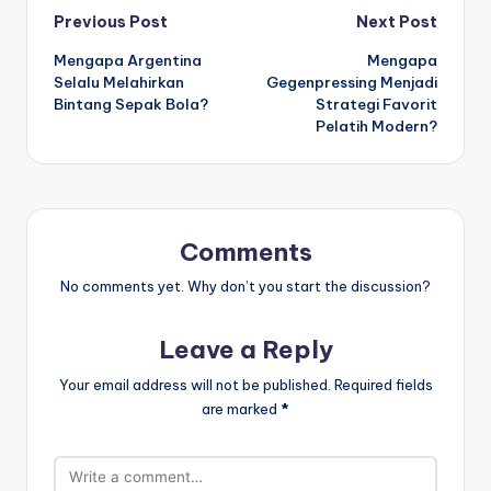
Post
Previous Post
Next Post
Mengapa Argentina
Mengapa
navigation
Selalu Melahirkan
Gegenpressing Menjadi
Bintang Sepak Bola?
Strategi Favorit
Pelatih Modern?
Comments
No comments yet. Why don’t you start the discussion?
Leave a Reply
Your email address will not be published.
Required fields
are marked
*