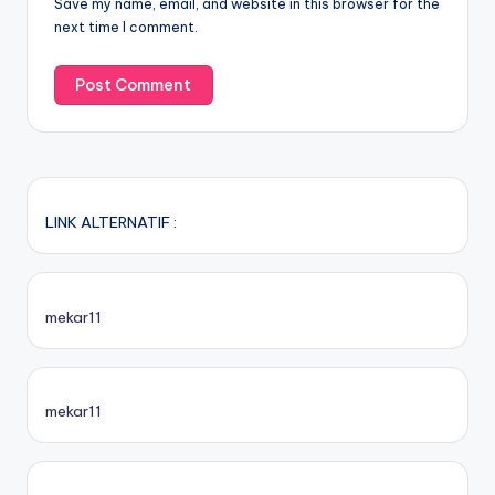
Save my name, email, and website in this browser for the
next time I comment.
LINK ALTERNATIF :
mekar11
mekar11