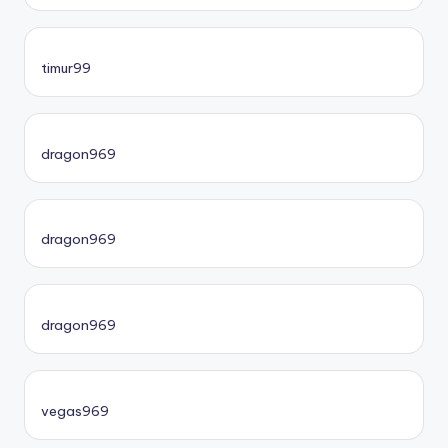
timur99
dragon969
dragon969
dragon969
vegas969