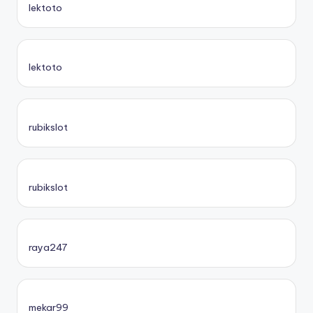
lektoto
lektoto
rubikslot
rubikslot
raya247
mekar99