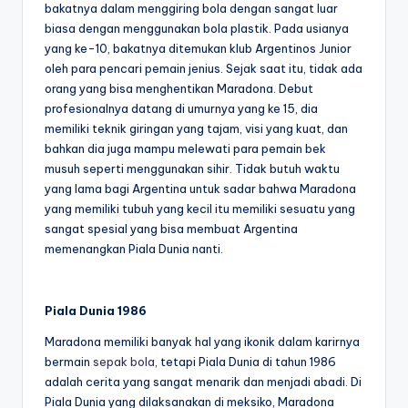
bakatnya dalam menggiring bola dengan sangat luar
biasa dengan menggunakan bola plastik. Pada usianya
yang ke-10, bakatnya ditemukan klub Argentinos Junior
oleh para pencari pemain jenius. Sejak saat itu, tidak ada
orang yang bisa menghentikan Maradona. Debut
profesionalnya datang di umurnya yang ke 15, dia
memiliki teknik giringan yang tajam, visi yang kuat, dan
bahkan dia juga mampu melewati para pemain bek
musuh seperti menggunakan sihir. Tidak butuh waktu
yang lama bagi Argentina untuk sadar bahwa Maradona
yang memiliki tubuh yang kecil itu memiliki sesuatu yang
sangat spesial yang bisa membuat Argentina
memenangkan Piala Dunia nanti.
Piala Dunia 1986
Maradona memiliki banyak hal yang ikonik dalam karirnya
bermain
sepak bola
, tetapi Piala Dunia di tahun 1986
adalah cerita yang sangat menarik dan menjadi abadi. Di
Piala Dunia yang dilaksanakan di meksiko, Maradona