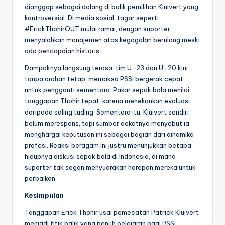
dianggap sebagai dalang di balik pemilihan Kluivert yang
kontroversial. Di media sosial, tagar seperti
#ErickThohirOUT mulai ramai, dengan suporter
menyalahkan manajemen atas kegagalan berulang meski
ada pencapaian historis.
Dampaknya langsung terasa: tim U-23 dan U-20 kini
tanpa arahan tetap, memaksa PSSI bergerak cepat
untuk pengganti sementara. Pakar sepak bola menilai
tanggapan Thohir tepat, karena menekankan evaluasi
daripada saling tuding. Sementara itu, Kluivert sendiri
belum merespons, tapi sumber dekatnya menyebut ia
menghargai keputusan ini sebagai bagian dari dinamika
profesi. Reaksi beragam ini justru menunjukkan betapa
hidupnya diskusi sepak bola di Indonesia, di mana
suporter tak segan menyuarakan harapan mereka untuk
perbaikan.
Kesimpulan
Tanggapan Erick Thohir usai pemecatan Patrick Kluivert
menjadi titik balik yang penuh pelajaran bagi PSSI.