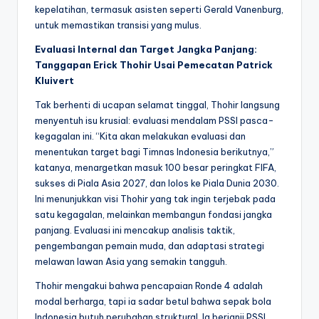
kepelatihan, termasuk asisten seperti Gerald Vanenburg,
untuk memastikan transisi yang mulus.
Evaluasi Internal dan Target Jangka Panjang:
Tanggapan Erick Thohir Usai Pemecatan Patrick
Kluivert
Tak berhenti di ucapan selamat tinggal, Thohir langsung
menyentuh isu krusial: evaluasi mendalam PSSI pasca-
kegagalan ini. “Kita akan melakukan evaluasi dan
menentukan target bagi Timnas Indonesia berikutnya,”
katanya, menargetkan masuk 100 besar peringkat FIFA,
sukses di Piala Asia 2027, dan lolos ke Piala Dunia 2030.
Ini menunjukkan visi Thohir yang tak ingin terjebak pada
satu kegagalan, melainkan membangun fondasi jangka
panjang. Evaluasi ini mencakup analisis taktik,
pengembangan pemain muda, dan adaptasi strategi
melawan lawan Asia yang semakin tangguh.
Thohir mengakui bahwa pencapaian Ronde 4 adalah
modal berharga, tapi ia sadar betul bahwa sepak bola
Indonesia butuh perubahan struktural. Ia berjanji PSSI