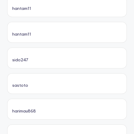
hantam11
hantam11
sido247
sastoto
harimau868