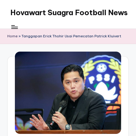
Hovawart Suagra Football News
Skip
to
Hovawart
content
Suagra
Football
Home
»
Tanggapan Erick Thohir Usai Pemecatan Patrick Kluivert
News
menyediakan
berita
bola
terkini