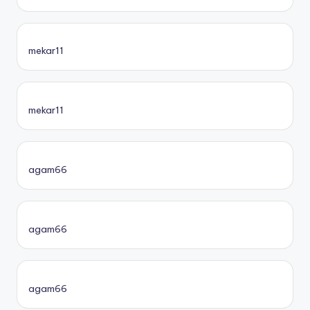
mekar11
mekar11
agam66
agam66
agam66