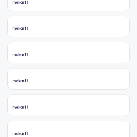
mekar11
mekar11
mekar11
mekar11
mekar11
mekar11