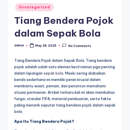
Posted
Uncategorized
in
Tiang Bendera Pojok
dalam Sepak Bola
admin
May 28, 2025
No Comments
Posted
by
Tiang Bendera Pojok dalam Sepak Bola. Tiang bendera
pojok adalah salah satu elemen kecil namun juga penting
dalam lapangan
sepak bola
. Meski sering diabaikan,
benda sederhana ini memiliki peran krusial dalam
membantu wasit, pemain, dan penonton memahami
situasi permainan. Artikel terbaru kali ini akan membahas
fungsi, standar FIFA, material pembuatan, serta fakta
paling menarik seputar tiang bendera pojok dalam sepak
bola.
Apa Itu Tiang Bendera Pojok?