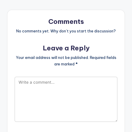
Comments
No comments yet. Why don’t you start the discussion?
Leave a Reply
Your email address will not be published.
Required fields
are marked
*