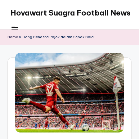
Hovawart Suagra Football News
Skip
to
Hovawart
content
Suagra
Football
Home
»
Tiang Bendera Pojok dalam Sepak Bola
News
menyediakan
berita
bola
terkini