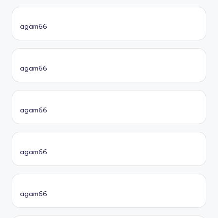
agam66
agam66
agam66
agam66
agam66