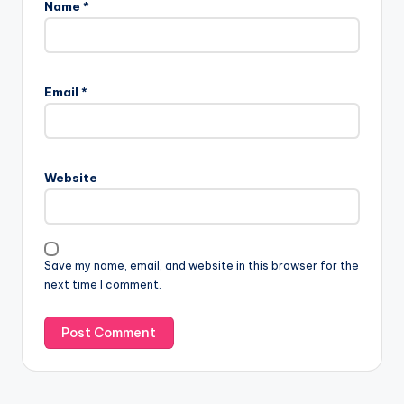
Name
*
Email
*
Website
Save my name, email, and website in this browser for the
next time I comment.