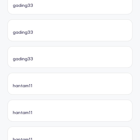
gading33
gading33
gading33
hantam11
hantam11
hantam11