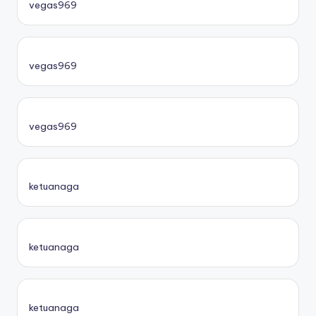
vegas969
vegas969
vegas969
ketuanaga
ketuanaga
ketuanaga