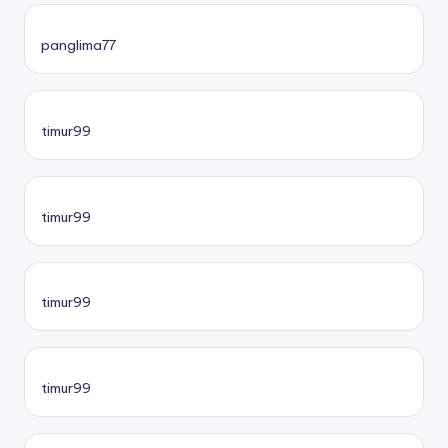
panglima77
timur99
timur99
timur99
timur99