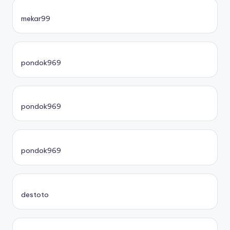
mekar99
pondok969
pondok969
pondok969
destoto