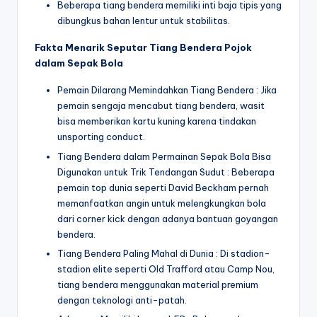
Beberapa tiang bendera memiliki inti baja tipis yang
dibungkus bahan lentur untuk stabilitas.
Fakta Menarik Seputar Tiang Bendera Pojok
dalam Sepak Bola
Pemain Dilarang Memindahkan Tiang Bendera : Jika
pemain sengaja mencabut tiang bendera, wasit
bisa memberikan kartu kuning karena tindakan
unsporting conduct.
Tiang Bendera dalam Permainan Sepak Bola Bisa
Digunakan untuk Trik Tendangan Sudut : Beberapa
pemain top dunia seperti David Beckham pernah
memanfaatkan angin untuk melengkungkan bola
dari corner kick dengan adanya bantuan goyangan
bendera.
Tiang Bendera Paling Mahal di Dunia : Di stadion-
stadion elite seperti Old Trafford atau Camp Nou,
tiang bendera menggunakan material premium
dengan teknologi anti-patah.