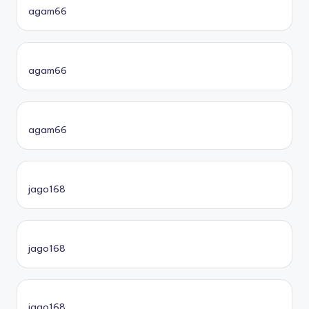
agam66
agam66
agam66
jago168
jago168
jago168