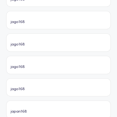
jago168
jago168
jago168
jago168
japan168