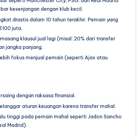
sar seperti Manchester City, PSG, dan Real Madrid
ar kesenjangan dengan klub kecil.
gkat drastis dalam 10 tahun terakhir. Pemain yang
€100 juta.
masang klausul jual lagi (misal: 20% dari transfer
n jangka panjang.
 lebih fokus menjual pemain (seperti Ajax atau
rsaing dengan raksasa finansial.
melanggar aturan keuangan karena transfer mahal.
lu tinggi pada pemain mahal seperti Jadon Sancho
al Madrid).