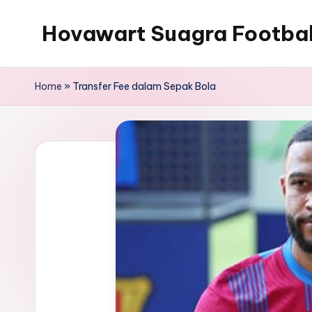
Hovawart Suagra Footba
Skip
to
Hovawart
content
Suagra
Home
»
Transfer Fee dalam Sepak Bola
Football
News
menyediakan
berita
bola
terkini