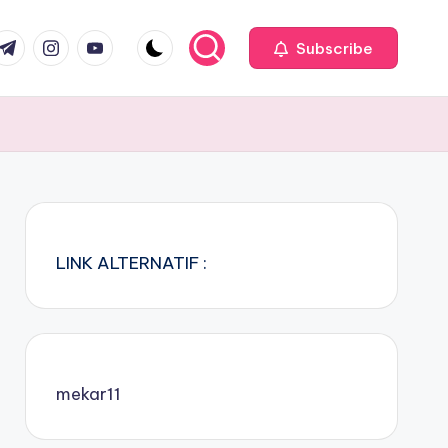
com
r.com
.me
instagram.com
youtube.com
Subscribe
LINK ALTERNATIF :
mekar11