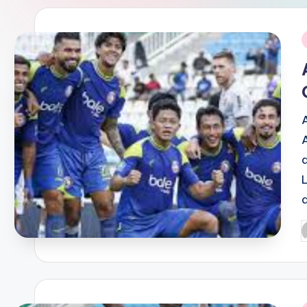
i
P
b