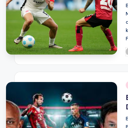
P
b
i