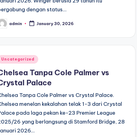
Januari 2026. Winger berusia 29 tahun itu
bergabung dengan status…
admin
January 30, 2026
osted
y
Posted
Uncategorized
n
Chelsea Tanpa Cole Palmer vs
Crystal Palace
Chelsea Tanpa Cole Palmer vs Crystal Palace.
Chelsea menelan kekalahan telak 1-3 dari Crystal
Palace pada laga pekan ke-23 Premier League
2025/26 yang berlangsung di Stamford Bridge, 28
Januari 2026…