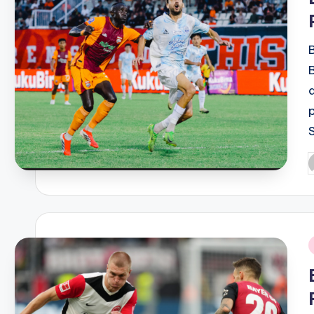
P
b
i