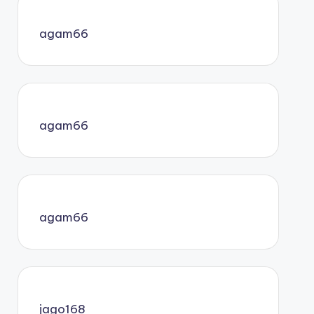
agam66
agam66
agam66
jago168