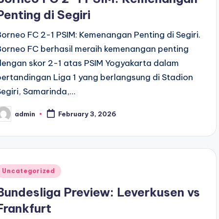
Penting di Segiri
Borneo FC 2-1 PSIM: Kemenangan Penting di Segiri.
Borneo FC berhasil meraih kemenangan penting
dengan skor 2-1 atas PSIM Yogyakarta dalam
pertandingan Liga 1 yang berlangsung di Stadion
Segiri, Samarinda,…
admin
February 3, 2026
osted
y
Posted
Uncategorized
n
Bundesliga Preview: Leverkusen vs
Frankfurt