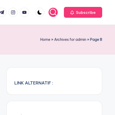
com
r.com
.me
instagram.com
youtube.com
Subscribe
Home
»
Archives for admin
»
Page 8
LINK ALTERNATIF :