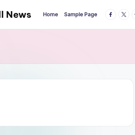
ll News
facebook.
twitte
t
Home
Sample Page