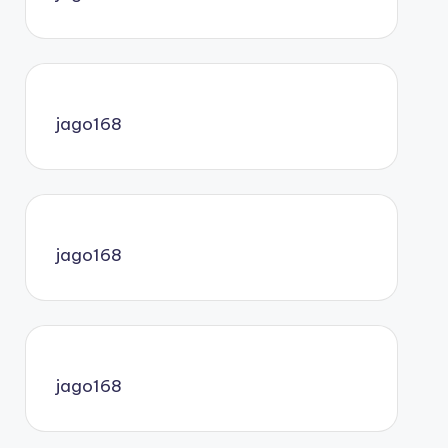
jago168
jago168
jago168