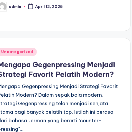
admin
April 12, 2025
osted
y
Posted
Uncategorized
n
Mengapa Gegenpressing Menjadi
Strategi Favorit Pelatih Modern?
Mengapa Gegenpressing Menjadi Strategi Favorit
Pelatih Modern? Dalam sepak bola modern,
strategi Gegenpressing telah menjadi senjata
utama bagi banyak pelatih top. Istilah ini berasal
dari bahasa Jerman yang berarti "counter-
pressing"…