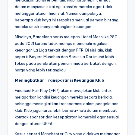
melakukan transfer pemain. Klub harus lebih cermat
dalam menyusun strategi transfer mereka agar tidak
melanggar aturan finansial. Namun dampaknya,
beberapa klub kaya ini terpaksa menjual pemain bintang
mereka untuk menyeimbangkan keuangan.
Misalnya, Barcelona harus melepas Lionel Messi ke PSG
pada 2021 karena tidak mampu memenuhi regulasi
keuangan La Liga terkait dengan FFP. Di sisi lain, klub
seperti Bayern Munchen dan Borussia Dortmund lebih
fokus pada perekrutan pemain muda berbakat dengan
harga yang lebih terjangkau.
Meningkatkan Transparansi Keuangan Klub
Financial Fair Play (FFP) akan mewajibkan klub untuk
melaporkan kondisi keuangan mereka secara berkala,
sehingga meningkatkan transparansi dalam pengelolaan
klub. Klub juga harus lebih berhati-hati dalam membuat
kontrak sponsor dan kesepakatan komersial agar sesuai
dengan aturan UEFA.
Kasus seperti Manchester City yang didakwa melanggar