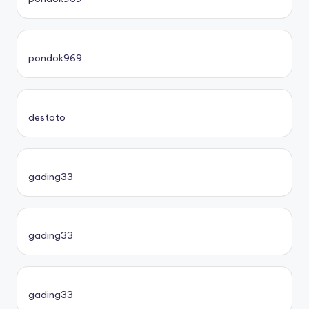
pondok969
destoto
gading33
gading33
gading33