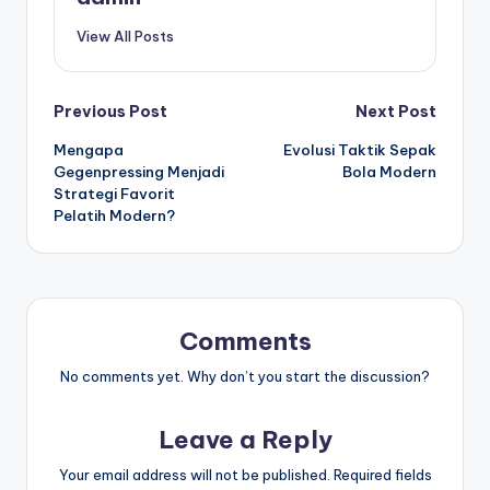
View All Posts
Post
Previous Post
Next Post
Mengapa
Evolusi Taktik Sepak
navigation
Gegenpressing Menjadi
Bola Modern
Strategi Favorit
Pelatih Modern?
Comments
No comments yet. Why don’t you start the discussion?
Leave a Reply
Your email address will not be published.
Required fields