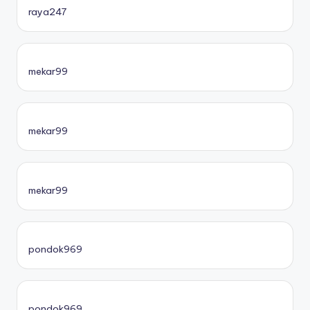
raya247
mekar99
mekar99
mekar99
pondok969
pondok969