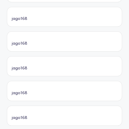
jago168
jago168
jago168
jago168
jago168