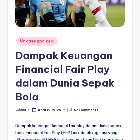
Posted
Uncategorized
in
Dampak Keuangan
Financial Fair Play
dalam Dunia Sepak
Bola
admin
April 12, 2025
No Comments
Posted
by
Dampak keuangan financial fair play dalam dunia sepak
bola. Financial Fair Play
(FFP) ini adalah regulasi yang
diterapkan oleh UEFA untuk memastikan klub sepak bola