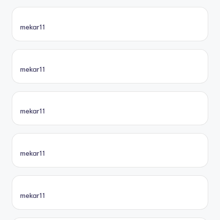
mekar11
mekar11
mekar11
mekar11
mekar11