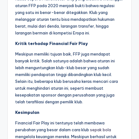
aturan FFP pada 2020 menjadi bukti bahwa regulasi
yang satu ini benar-benar ditegakkan. Klub yang
melanggar aturan tentu bisa mendapatkan hukuman
berat, mulai dari denda, larangan transfer, hingga
larangan bermain di kompetisi Eropa ini.
Kritik terhadap Financial Fair Play
Meskipun memiliki tujuan baik, FFP juga mendapat
banyak kritik. Salah satunya adalah bahwa aturan ini
lebih menguntungkan klub-klub besar yang sudah
memiliki pendapatan tinggi dibandingkan klub kecil.
Selain itu, beberapa klub berusaha keras mencari cara
untuk menghindari aturan ini, seperti membuat
kesepakatan sponsor dengan perusahaan yang juga
telah terafiliasi dengan pemilik klub.
Kesimpulan
Financial Fair Play ini tentunya telah membawa
perubahan yang besar dalam cara klub
sepak bola
mengelola keuangan mereka. Meskipun berhasil untuk