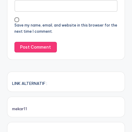
Save my name, email, and website in this browser for the
next time I comment.
LINK ALTERNATIF :
mekar11