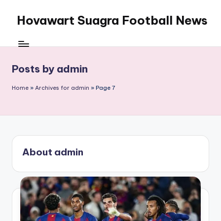
Hovawart Suagra Football News
Skip
to
Hovawart
content
Suagra
Football
Posts by admin
News
menyediakan
Home
»
Archives for admin
»
Page 7
berita
bola
terkini
About admin