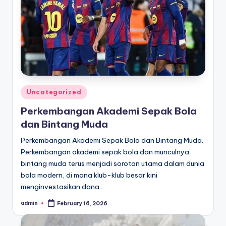
Posted
Uncategorized
in
Perkembangan Akademi Sepak Bola
dan Bintang Muda
Perkembangan Akademi Sepak Bola dan Bintang Muda.
Perkembangan akademi sepak bola dan munculnya
bintang muda terus menjadi sorotan utama dalam dunia
bola modern, di mana klub-klub besar kini
menginvestasikan dana…
admin
February 16, 2026
Posted
by