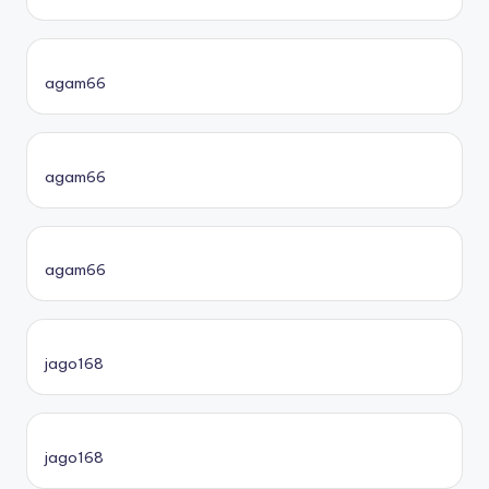
agam66
agam66
agam66
jago168
jago168