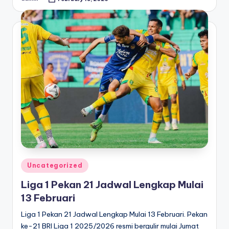
Posted
by
Posted
Uncategorized
in
Liga 1 Pekan 21 Jadwal Lengkap Mulai
13 Februari
Liga 1 Pekan 21 Jadwal Lengkap Mulai 13 Februari. Pekan
ke-21 BRI Liga 1 2025/2026 resmi bergulir mulai Jumat