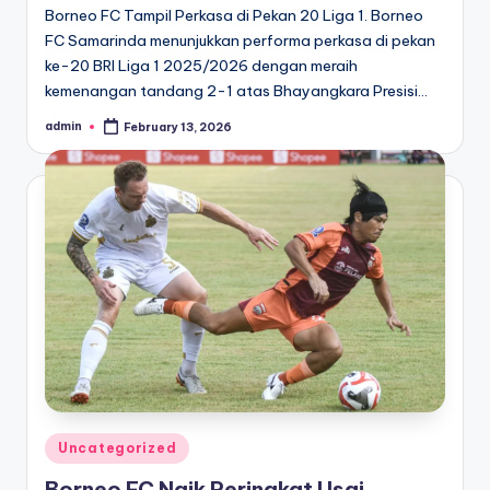
Borneo FC Tampil Perkasa di Pekan 20 Liga 1. Borneo
FC Samarinda menunjukkan performa perkasa di pekan
ke-20 BRI Liga 1 2025/2026 dengan meraih
kemenangan tandang 2-1 atas Bhayangkara Presisi…
admin
February 13, 2026
Posted
by
Posted
Uncategorized
in
Borneo FC Naik Peringkat Usai