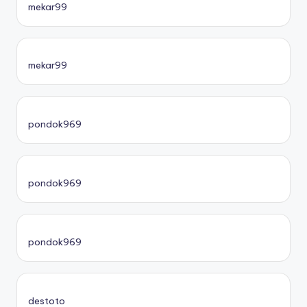
mekar99
mekar99
pondok969
pondok969
pondok969
destoto