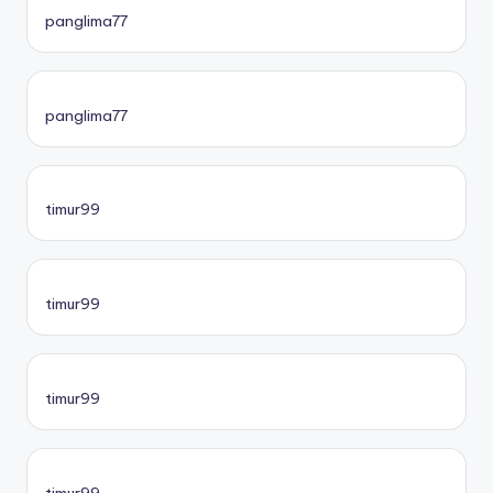
panglima77
panglima77
timur99
timur99
timur99
timur99