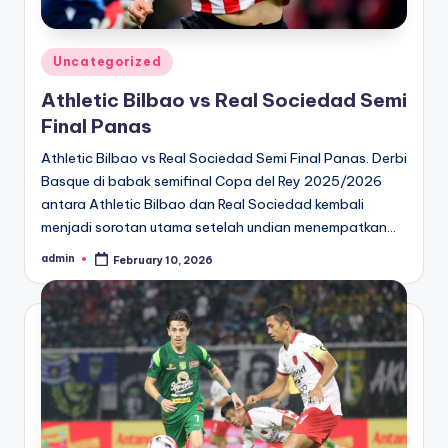
Posted
Uncategorized
in
Athletic Bilbao vs Real Sociedad Semi
Final Panas
Athletic Bilbao vs Real Sociedad Semi Final Panas. Derbi
Basque di babak semifinal Copa del Rey 2025/2026
antara Athletic Bilbao dan Real Sociedad kembali
menjadi sorotan utama setelah undian menempatkan…
admin
February 10, 2026
Posted
by