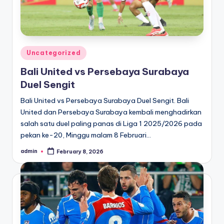
Posted
Uncategorized
in
Bali United vs Persebaya Surabaya
Duel Sengit
Bali United vs Persebaya Surabaya Duel Sengit. Bali
United dan Persebaya Surabaya kembali menghadirkan
salah satu duel paling panas di Liga 1 2025/2026 pada
pekan ke-20, Minggu malam 8 Februari…
admin
February 8, 2026
Posted
by