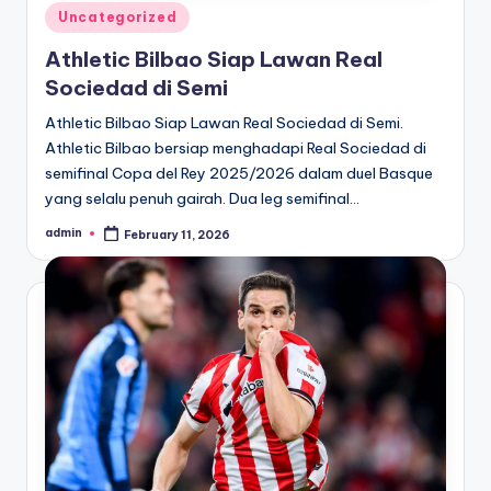
Posted
Uncategorized
in
Athletic Bilbao Siap Lawan Real
Sociedad di Semi
Athletic Bilbao Siap Lawan Real Sociedad di Semi.
Athletic Bilbao bersiap menghadapi Real Sociedad di
semifinal Copa del Rey 2025/2026 dalam duel Basque
yang selalu penuh gairah. Dua leg semifinal…
admin
February 11, 2026
Posted
by