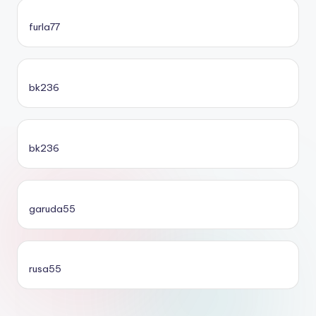
furla77
bk236
bk236
garuda55
rusa55