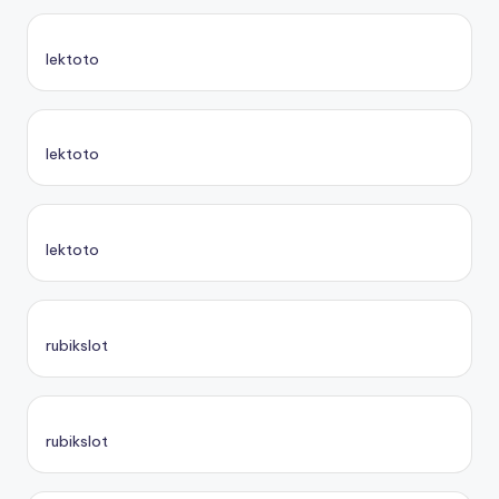
lektoto
lektoto
lektoto
rubikslot
rubikslot