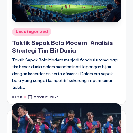
Posted
Uncategorized
in
Taktik Sepak Bola Modern: Analisis
Strategi Tim Elit Dunia
Taktik Sepak Bola Modern menjadi fondasi utama bagi
tim besar dunia dalam mendominasi lapangan hijau
dengan kecerdasan serta efisiensi. Dalam era sepak
bola yang sangat kompetitif sekarang ini permainan
tidak…
admin
March 21, 2026
Posted
by