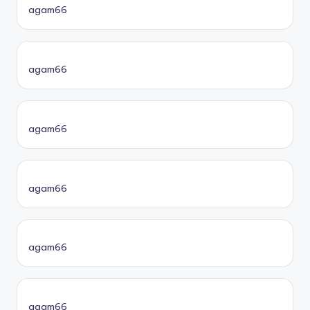
agam66
agam66
agam66
agam66
agam66
agam66