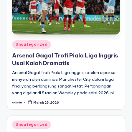
Posted
Uncategorized
in
Arsenal Gagal Trofi Piala Liga Inggris
Usai Kalah Dramatis
Arsenal Gagal Trofi Piala Liga Inggris setelah dipaksa
menyerah oleh dominasi Manchester City dalam laga
final yang berlangsung sangat ketat. Pertandingan
yang digelar di Stadion Wembley pada edisi 2026 ini…
admin
March 25, 2026
Posted
by
Posted
Uncategorized
in