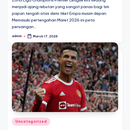
Zona Liga Champions Premier League kini sedang
menjadi ajang rebutan yang sangat panas bagi tim
papan tengah atas demi tiket Eropa musim depan.
Memasuki pertengahan Maret 2026 ini peta
persaingan…
admin
March 17, 2026
Posted
by
Posted
Uncategorized
in