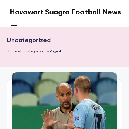
Hovawart Suagra Football News
Skip
to
Hovawart
content
Suagra
Football
Uncategorized
News
menyediakan
Home
»
Uncategorized
»
Page 4
berita
bola
terkini