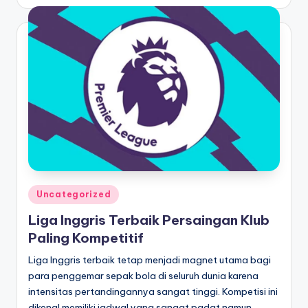
by
Posted
Uncategorized
in
Liga Inggris Terbaik Persaingan Klub
Paling Kompetitif
Liga Inggris terbaik tetap menjadi magnet utama bagi
para penggemar sepak bola di seluruh dunia karena
intensitas pertandingannya sangat tinggi. Kompetisi ini
dikenal memiliki jadwal yang sangat padat namun