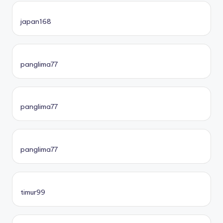
japan168
panglima77
panglima77
panglima77
timur99