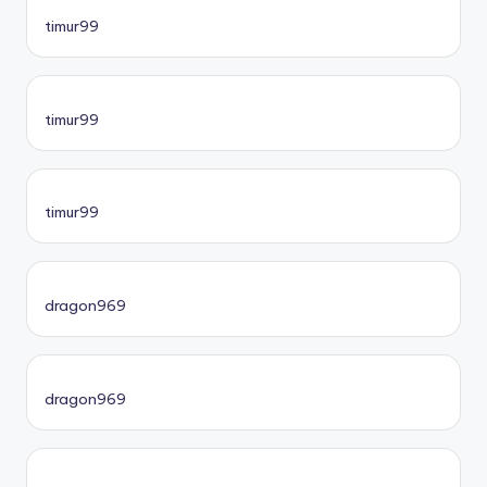
timur99
timur99
timur99
dragon969
dragon969