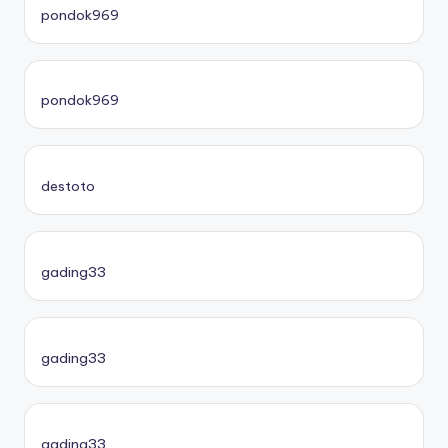
pondok969
pondok969
destoto
gading33
gading33
gading33