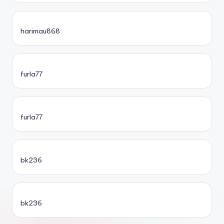
harimau868
furla77
furla77
bk236
bk236