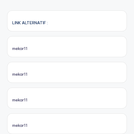
LINK ALTERNATIF :
mekar11
mekar11
mekar11
mekar11