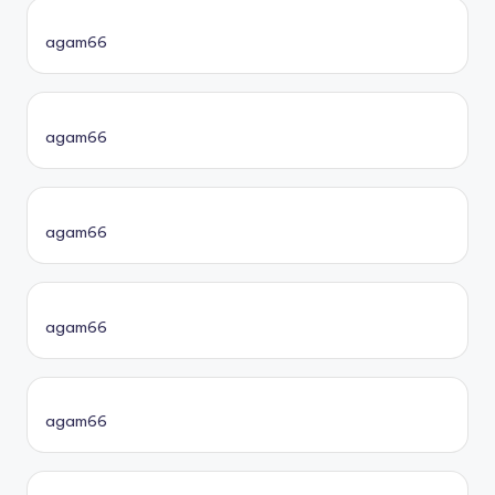
agam66
agam66
agam66
agam66
agam66