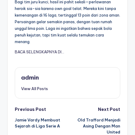
Bagi tim juru kunci, hasil ini pahit sekali—perlawanan
heroik sia-sia karena own goal telat. Mereka kini tanpa
kemenangan di 16 laga, tertinggal 13 poin dari zona aman.
Persaingan gelar semakin panas, dengan tuan rumah
unggul lima poin. Laga ini ingatkan bahwa sepak bola
penuh kejutan, tapi tim kuat selalu temukan cara
menang.
BACA SELENGKAPNYA DI…
admin
View All Posts
Post
Previous Post
Next Post
Jamie Vardy Membuat
Old Trafford Menjadi
navigation
Sejarah di Liga Serie A
Asing Dengan Man
United