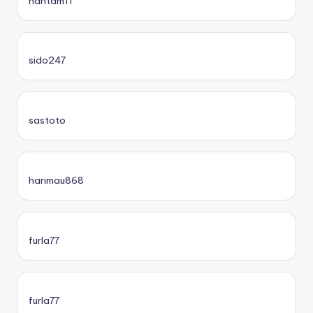
hantam11
sido247
sastoto
harimau868
furla77
furla77