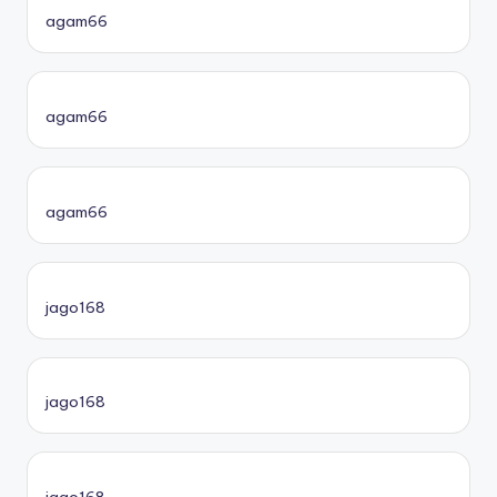
agam66
agam66
agam66
jago168
jago168