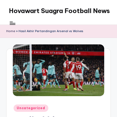
Hovawart Suagra Football News
Skip
to
Hovawart
content
Suagra
Football
Home
»
Hasil Akhir Pertandingan Arsenal vs Wolves
News
menyediakan
berita
bola
terkini
Posted
Uncategorized
in