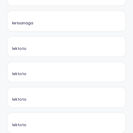
ketuanaga
lektoto
lektoto
lektoto
lektoto