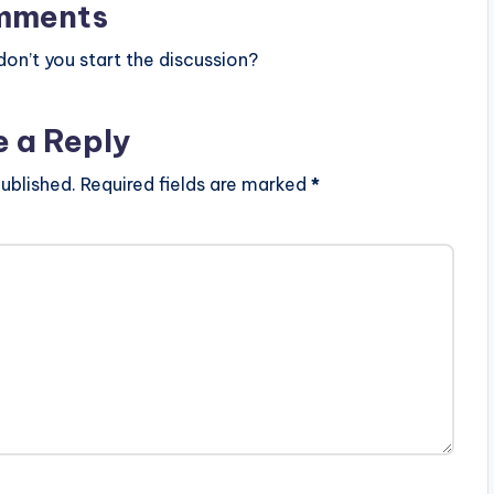
mments
n’t you start the discussion?
e a Reply
ublished.
Required fields are marked
*