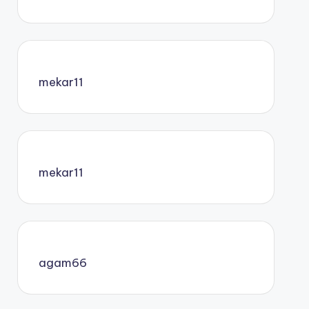
mekar11
mekar11
agam66