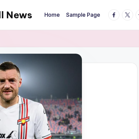
ll News
facebook.
twitte
t
Home
Sample Page