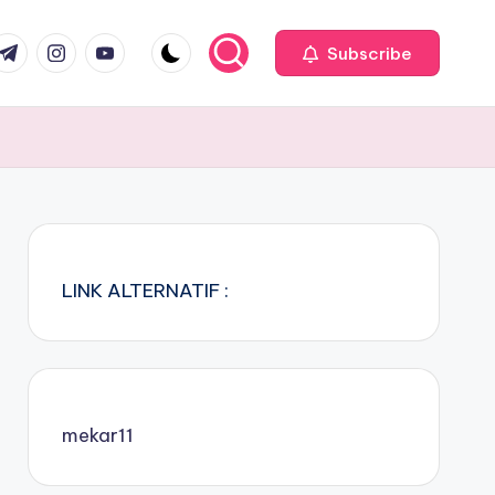
com
r.com
.me
instagram.com
youtube.com
Subscribe
LINK ALTERNATIF :
mekar11