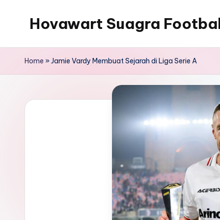
Hovawart Suagra Footba
Skip
to
Hovawart
content
Suagra
Home
»
Jamie Vardy Membuat Sejarah di Liga Serie A
Football
News
menyediakan
berita
bola
terkini