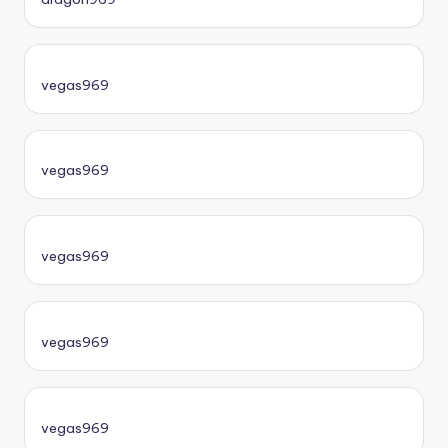
vegas969
vegas969
vegas969
vegas969
vegas969