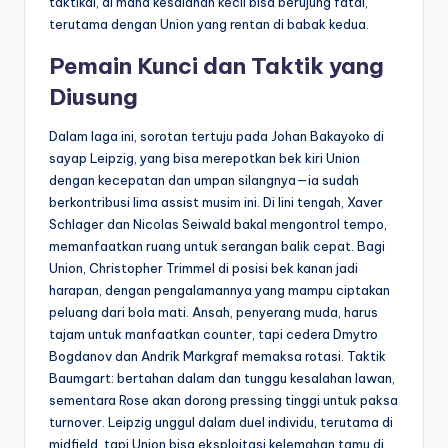
taktikal, di mana kesalahan kecil bisa berujung fatal,
terutama dengan Union yang rentan di babak kedua.
Pemain Kunci dan Taktik yang
Diusung
Dalam laga ini, sorotan tertuju pada Johan Bakayoko di
sayap Leipzig, yang bisa merepotkan bek kiri Union
dengan kecepatan dan umpan silangnya—ia sudah
berkontribusi lima assist musim ini. Di lini tengah, Xaver
Schlager dan Nicolas Seiwald bakal mengontrol tempo,
memanfaatkan ruang untuk serangan balik cepat. Bagi
Union, Christopher Trimmel di posisi bek kanan jadi
harapan, dengan pengalamannya yang mampu ciptakan
peluang dari bola mati. Ansah, penyerang muda, harus
tajam untuk manfaatkan counter, tapi cedera Dmytro
Bogdanov dan Andrik Markgraf memaksa rotasi. Taktik
Baumgart: bertahan dalam dan tunggu kesalahan lawan,
sementara Rose akan dorong pressing tinggi untuk paksa
turnover. Leipzig unggul dalam duel individu, terutama di
midfield, tapi Union bisa eksploitasi kelemahan tamu di