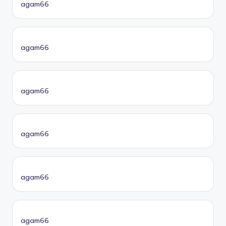
agam66
agam66
agam66
agam66
agam66
agam66