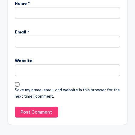
Name
*
Email
*
Website
Save my name, email, and website in this browser for the
next time I comment.