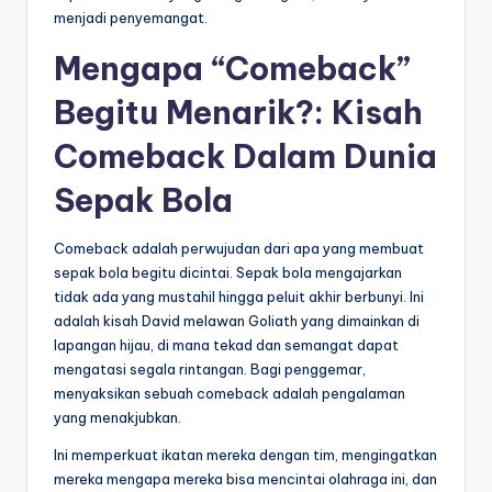
menjadi penyemangat.
Mengapa “Comeback”
Begitu Menarik?: Kisah
Comeback Dalam Dunia
Sepak Bola
Comeback adalah perwujudan dari apa yang membuat
sepak bola begitu dicintai. Sepak bola mengajarkan
tidak ada yang mustahil hingga peluit akhir berbunyi. Ini
adalah kisah David melawan Goliath yang dimainkan di
lapangan hijau, di mana tekad dan semangat dapat
mengatasi segala rintangan. Bagi penggemar,
menyaksikan sebuah comeback adalah pengalaman
yang menakjubkan.
Ini memperkuat ikatan mereka dengan tim, mengingatkan
mereka mengapa mereka bisa mencintai olahraga ini, dan