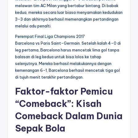
melawan tim AC Milan yang bertabur bintang. Di babak
kedua, mereka secara luar biasa menyamakan kedudukan
3-3 dan akhirnya berhasil memenangkan pertandingan
melalui adu penalti.
Perempat Final Liga Champions 2017
Barcelona vs Paris Saint-Germain. Setelah kalah 4-0 di
leg pertama, Barcelona harus mencetak lima gol tanpa
balasan di leg kedua untuk bisa lolos ke tahap
selenjutnya. Mereka berhasil melakukannya dengan
kemenangan 6-1, Barcelona berhasil mencetak tiga gol
di tujuh menit terakhir pertandingan.
Faktor-faktor Pemicu
“Comeback”: Kisah
Comeback Dalam Dunia
Sepak Bola