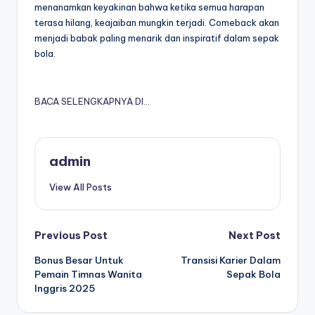
menanamkan keyakinan bahwa ketika semua harapan
terasa hilang, keajaiban mungkin terjadi. Comeback akan
menjadi babak paling menarik dan inspiratif dalam sepak
bola.
BACA SELENGKAPNYA DI…
admin
View All Posts
Post
Previous Post
Next Post
Bonus Besar Untuk
Transisi Karier Dalam
navigation
Pemain Timnas Wanita
Sepak Bola
Inggris 2025