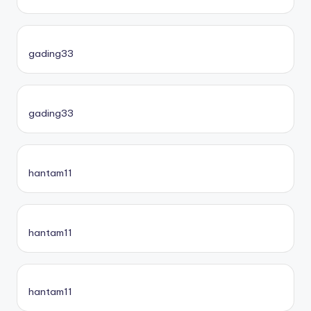
gading33
gading33
hantam11
hantam11
hantam11