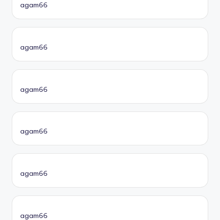
agam66
agam66
agam66
agam66
agam66
agam66