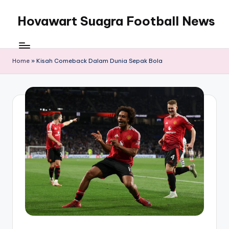
Hovawart Suagra Football News
Skip
to
Hovawart
content
Suagra
Football
Home
»
Kisah Comeback Dalam Dunia Sepak Bola
News
menyediakan
berita
bola
terkini