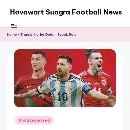
Hovawart Suagra Football News
Skip
to
Hovawart
content
Suagra
Football
Home
»
Transisi Karier Dalam Sepak Bola
News
menyediakan
berita
bola
terkini
Posted
Uncategorized
in