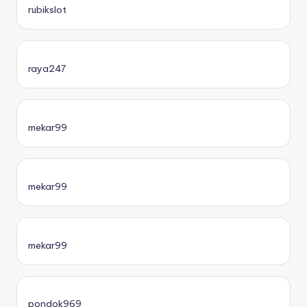
rubikslot
raya247
mekar99
mekar99
mekar99
pondok969