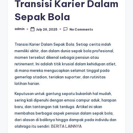
Transisi Karier Dalam
Sepak Bola
admin
July 26, 2025
No Comments
Posted
by
Transisi Karier Dalam Sepak Bola. Setiap cerita indah
memiliki akhir, dan dalam dunia sepak bola profesional,
momen tersebut dikenal sebagai pensiun atau
retirement. Ini adalah titik krusial dalam kehidupan atlet,
di mana mereka mengucapkan selamat tinggal pada
gemerlap stadion, teriakan suporter, dan rutinitas
latihan harian.
Keputusan untuk gantung sepatu bukanlah hal mudah,
sering kali dipenuhi dengan emosi campur aduk, harapan
baru, dan tantangan tak terduga. Artikel ini akan
membahas berbagai aspek pensiun dalam sepak bola,
dari alasan di baliknya hingga dampak pada individu dan
olahraga itu sendiri.
BERITA LAINNYA