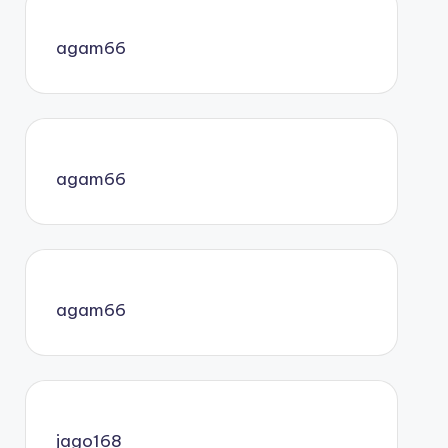
agam66
agam66
agam66
jago168