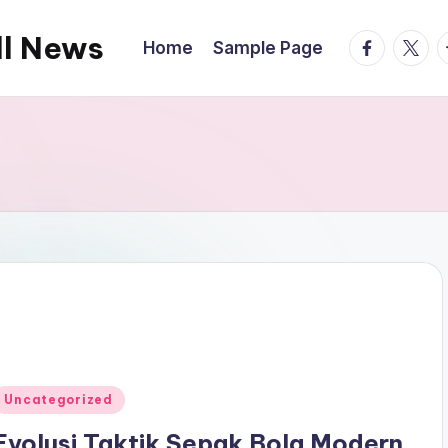
ll News
facebook.
twitte
t
Home
Sample Page
Posted
Uncategorized
n
Evolusi Taktik Sepak Bola Modern