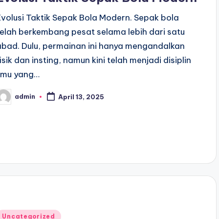
Evolusi Taktik Sepak Bola Modern. Sepak bola
telah berkembang pesat selama lebih dari satu
abad. Dulu, permainan ini hanya mengandalkan
fisik dan insting, namun kini telah menjadi disiplin
ilmu yang…
admin
April 13, 2025
osted
y
Posted
Uncategorized