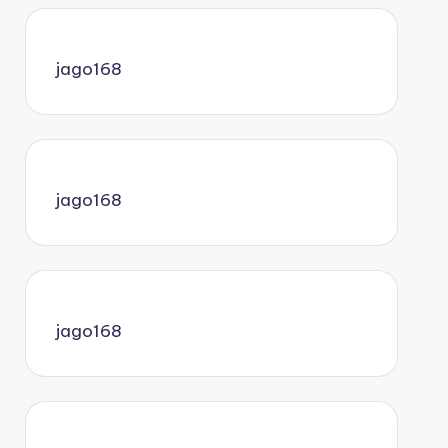
jago168
jago168
jago168