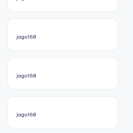
jago168
jago168
jago168