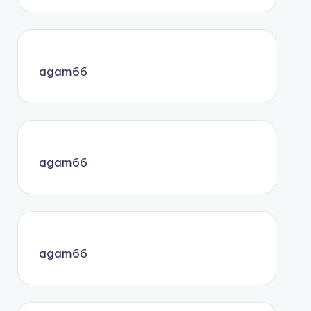
agam66
agam66
agam66