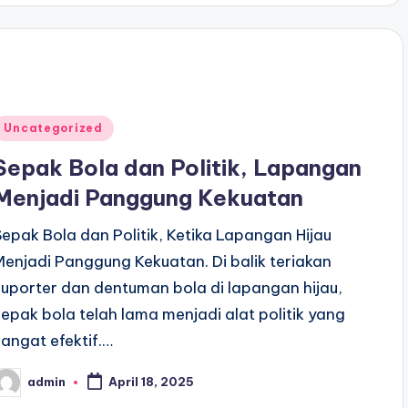
Posted
Uncategorized
n
Sepak Bola dan Politik, Lapangan
Menjadi Panggung Kekuatan
Sepak Bola dan Politik, Ketika Lapangan Hijau
Menjadi Panggung Kekuatan. Di balik teriakan
suporter dan dentuman bola di lapangan hijau,
sepak bola telah lama menjadi alat politik yang
sangat efektif.…
admin
April 18, 2025
osted
y