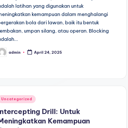
adalah latihan yang digunakan untuk
meningkatkan kemampuan dalam menghalangi
pergerakan bola dari lawan, baik itu bentuk
tembakan, umpan silang, atau operan. Blocking
adalah…
admin
April 24, 2025
osted
y
Posted
Uncategorized
n
Intercepting Drill: Untuk
Meningkatkan Kemampuan