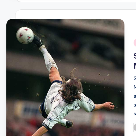
i
P
b