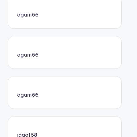
agam66
agam66
agam66
jago168