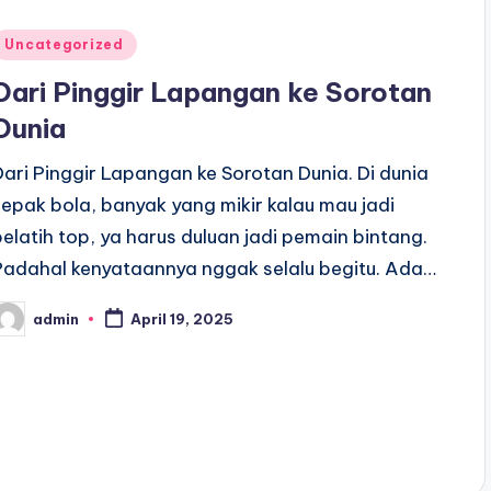
Posted
Uncategorized
n
Dari Pinggir Lapangan ke Sorotan
Dunia
Dari Pinggir Lapangan ke Sorotan Dunia. Di dunia
sepak bola, banyak yang mikir kalau mau jadi
pelatih top, ya harus duluan jadi pemain bintang.
Padahal kenyataannya nggak selalu begitu. Ada…
admin
April 19, 2025
osted
y