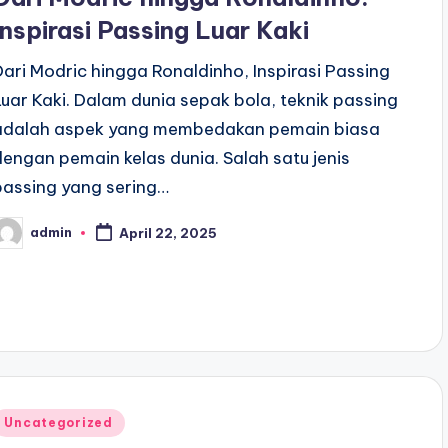
Inspirasi Passing Luar Kaki
Dari Modric hingga Ronaldinho, Inspirasi Passing
Luar Kaki. Dalam dunia sepak bola, teknik passing
adalah aspek yang membedakan pemain biasa
dengan pemain kelas dunia. Salah satu jenis
passing yang sering…
admin
April 22, 2025
osted
y
Posted
Uncategorized