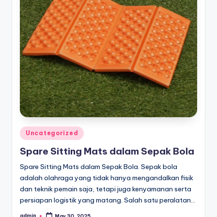
Posted
Uncategorized
in
Spare Sitting Mats dalam Sepak Bola
Spare Sitting Mats dalam Sepak Bola. Sepak bola
adalah olahraga yang tidak hanya mengandalkan fisik
dan teknik pemain saja, tetapi juga kenyamanan serta
persiapan logistik yang matang. Salah satu peralatan…
admin
May 30, 2025