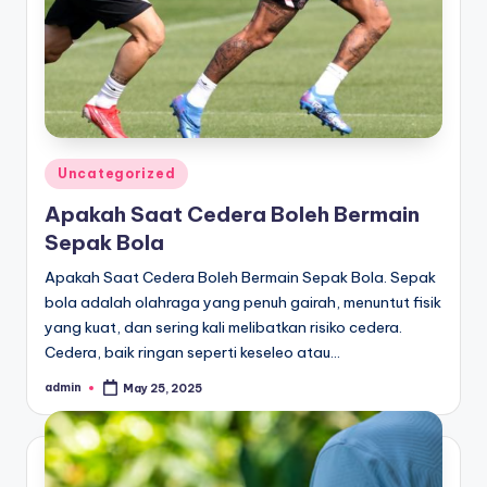
Posted
Uncategorized
in
Apakah Saat Cedera Boleh Bermain
Sepak Bola
Apakah Saat Cedera Boleh Bermain Sepak Bola. Sepak
bola adalah olahraga yang penuh gairah, menuntut fisik
yang kuat, dan sering kali melibatkan risiko cedera.
Cedera, baik ringan seperti keseleo atau…
admin
May 25, 2025
Posted
by