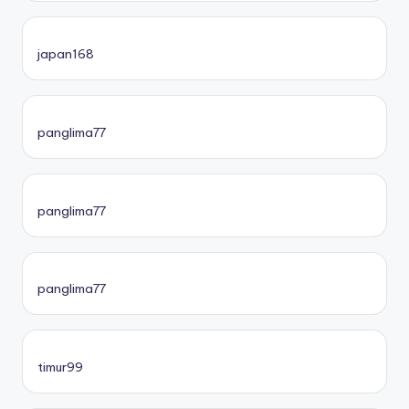
japan168
panglima77
panglima77
panglima77
timur99