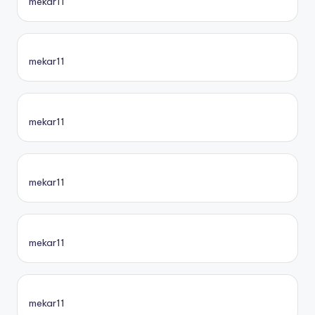
mekar11
mekar11
mekar11
mekar11
mekar11
mekar11