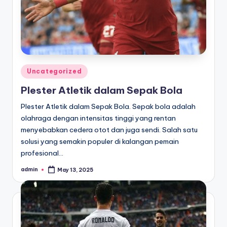
Posted
Uncategorized
in
Plester Atletik dalam Sepak Bola
Plester Atletik dalam Sepak Bola. Sepak bola adalah
olahraga dengan intensitas tinggi yang rentan
menyebabkan cedera otot dan juga sendi. Salah satu
solusi yang semakin populer di kalangan pemain
profesional…
admin
May 13, 2025
Posted
by