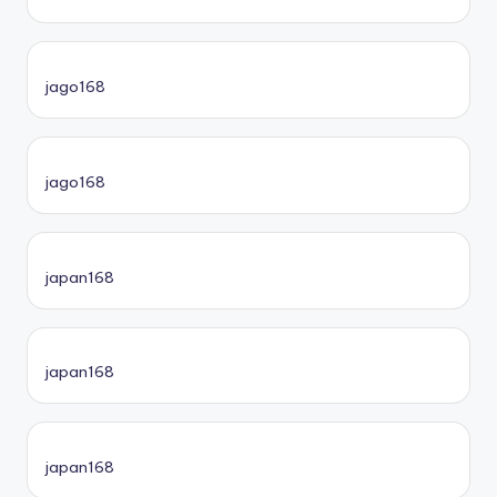
jago168
jago168
japan168
japan168
japan168