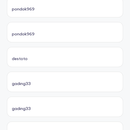
pondok969
pondok969
destoto
gading33
gading33