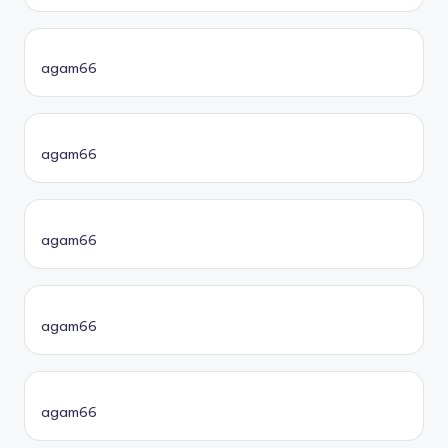
agam66
agam66
agam66
agam66
agam66