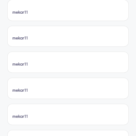
mekar11
mekar11
mekar11
mekar11
mekar11