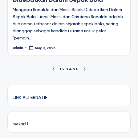
Mengapa Ronaldo dan Messi Selalu Didebatkan Dalam
Sepak Bola. Lionel Messi dan Cristiano Ronaldo adalah
dua nama terbesar dalam sejarah sepak bola, sering
dianggap sebagai kandidat utama untuk gelar
"pemain…
admin
May 9, 2025
Posted
by
Posts
1
2
3
4
5
6
PREVIOUS
NEXT
PAGE
PAGE
pagination
LINK ALTERNATIF :
mekar11