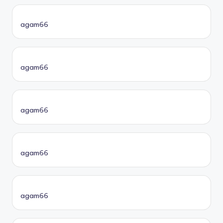
agam66
agam66
agam66
agam66
agam66