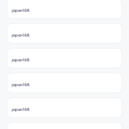
japan168
japan168
japan168
japan168
japan168