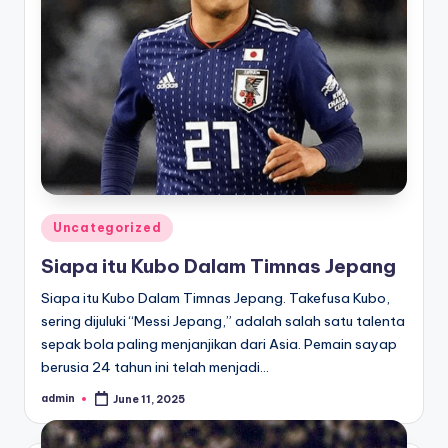
Posted
Uncategorized
in
Siapa itu Kubo Dalam Timnas Jepang
Siapa itu Kubo Dalam Timnas Jepang. Takefusa Kubo,
sering dijuluki “Messi Jepang,” adalah salah satu talenta
sepak bola paling menjanjikan dari Asia. Pemain sayap
berusia 24 tahun ini telah menjadi…
admin
June 11, 2025
Posted
by