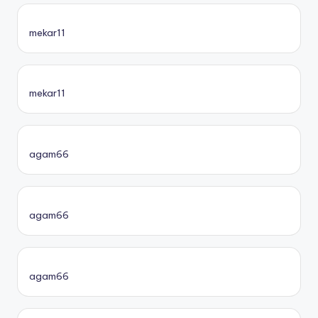
mekar11
mekar11
agam66
agam66
agam66