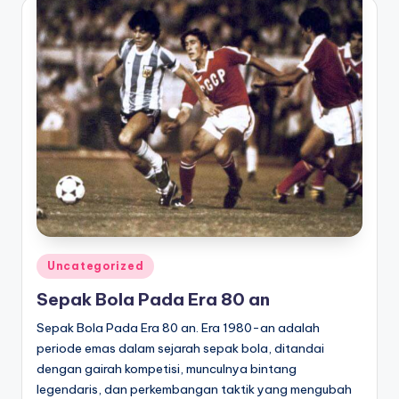
Posted
Uncategorized
in
Sepak Bola Pada Era 80 an
Sepak Bola Pada Era 80 an. Era 1980-an adalah
periode emas dalam sejarah sepak bola, ditandai
dengan gairah kompetisi, munculnya bintang
legendaris, dan perkembangan taktik yang mengubah