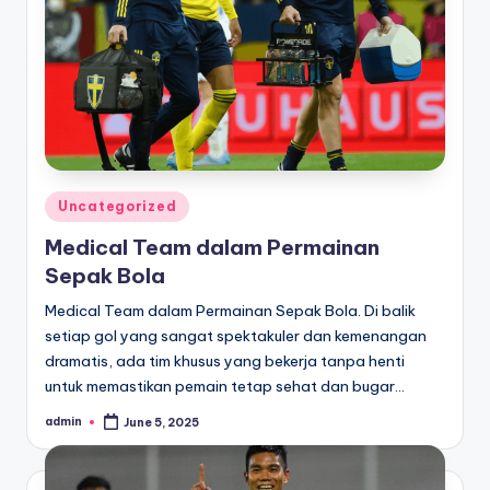
Posted
Uncategorized
in
Medical Team dalam Permainan
Sepak Bola
Medical Team dalam Permainan Sepak Bola. Di balik
setiap gol yang sangat spektakuler dan kemenangan
dramatis, ada tim khusus yang bekerja tanpa henti
untuk memastikan pemain tetap sehat dan bugar…
admin
June 5, 2025
Posted
by