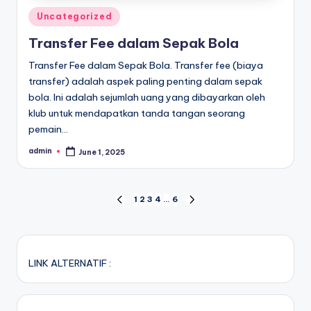
Posted
Uncategorized
in
Transfer Fee dalam Sepak Bola
Transfer Fee dalam Sepak Bola. Transfer fee (biaya
transfer) adalah aspek paling penting dalam sepak
bola. Ini adalah sejumlah uang yang dibayarkan oleh
klub untuk mendapatkan tanda tangan seorang
pemain…
admin
June 1, 2025
Posted
by
Posts
1
2
3
4
…
6
PREVIOUS
NEXT
PAGE
PAGE
pagination
LINK ALTERNATIF :