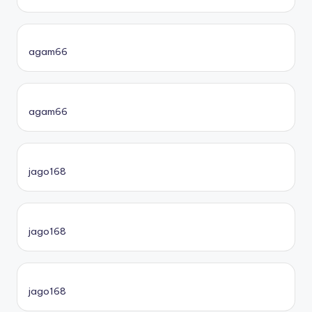
agam66
agam66
jago168
jago168
jago168