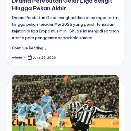
Drama Perebutan Gelar Liga Sengit
Hingga Pekan Akhir
Drama Perebutan Gelar menghadirkan persaingan ketat
hingga pekan terakhir Mei 2026 yang penuh tensi dan
kejutan di liga Eropa musim ini. Situasi ini menjadi sorotan
utama para penggemar sepakbola karena…
Continue Reading
admin
June 29, 2026
Posted
by