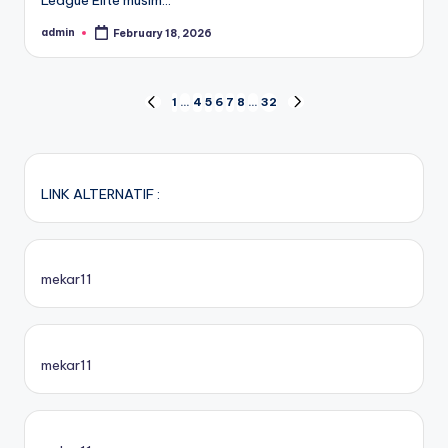
League Elite musim…
admin
February 18, 2026
Posted
by
Posts
1
…
4
5
6
7
8
…
32
PREVIOUS
NEXT
PAGE
PAGE
pagination
LINK ALTERNATIF :
mekar11
mekar11