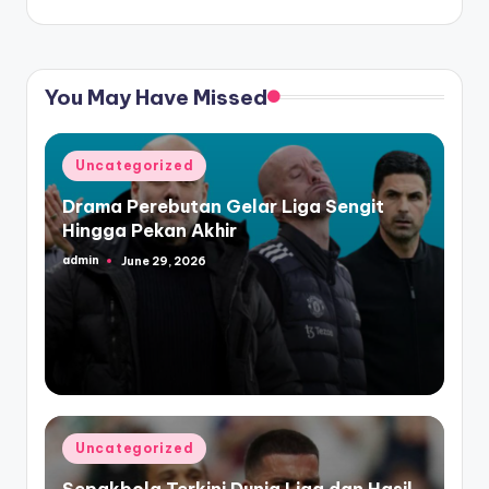
You May Have Missed
Posted
Uncategorized
in
Drama Perebutan Gelar Liga Sengit
Hingga Pekan Akhir
admin
June 29, 2026
Posted
by
Posted
Uncategorized
in