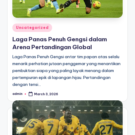
Posted
Uncategorized
in
Laga Panas Penuh Gengsi dalam
Arena Pertandingan Global
Laga Panas Penuh Gengsi antar tim papan atas selalu
menarik perhatian jutaan penggemar yang menantikan
pembuktian siapa yang paling layak menang dalam
pertempuran epik di lapangan hijau. Pertandingan
dengan tensi…
admin
March 3, 2026
Posted
by