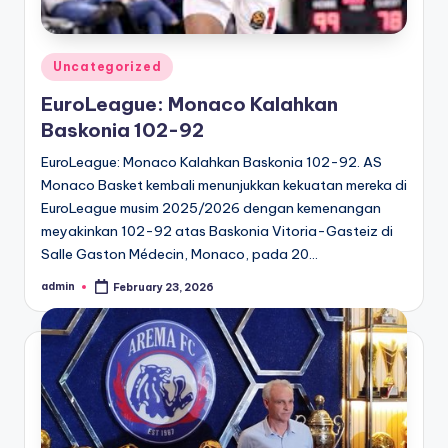
Posted
Uncategorized
in
EuroLeague: Monaco Kalahkan
Baskonia 102-92
EuroLeague: Monaco Kalahkan Baskonia 102-92. AS
Monaco Basket kembali menunjukkan kekuatan mereka di
EuroLeague musim 2025/2026 dengan kemenangan
meyakinkan 102-92 atas Baskonia Vitoria-Gasteiz di
Salle Gaston Médecin, Monaco, pada 20…
admin
February 23, 2026
Posted
by