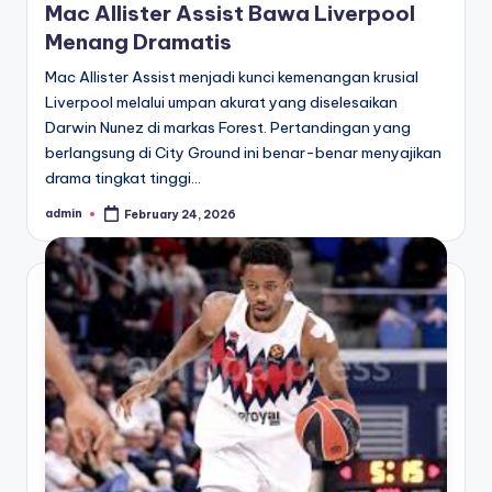
Mac Allister Assist Bawa Liverpool
Menang Dramatis
Mac Allister Assist menjadi kunci kemenangan krusial
Liverpool melalui umpan akurat yang diselesaikan
Darwin Nunez di markas Forest. Pertandingan yang
berlangsung di City Ground ini benar-benar menyajikan
drama tingkat tinggi…
admin
February 24, 2026
Posted
by