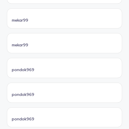
mekar99
mekar99
pondok969
pondok969
pondok969