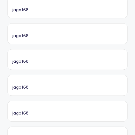
jago168
jago168
jago168
jago168
jago168