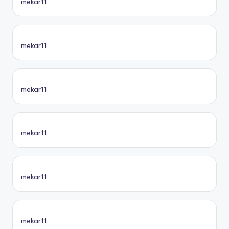
mekar11
mekar11
mekar11
mekar11
mekar11
mekar11