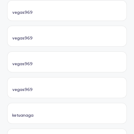
vegas969
vegas969
vegas969
vegas969
ketuanaga