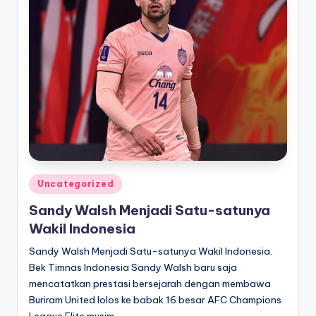
Posted
Uncategorized
in
Sandy Walsh Menjadi Satu-satunya
Wakil Indonesia
Sandy Walsh Menjadi Satu-satunya Wakil Indonesia.
Bek Timnas Indonesia Sandy Walsh baru saja
mencatatkan prestasi bersejarah dengan membawa
Buriram United lolos ke babak 16 besar AFC Champions