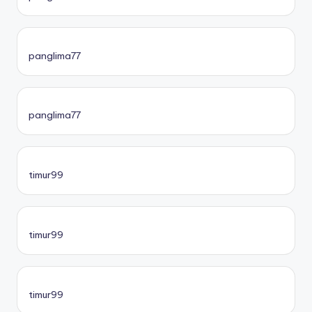
panglima77
panglima77
timur99
timur99
timur99