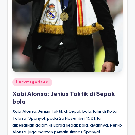
Posted
Uncategorized
in
Xabi Alonso: Jenius Taktik di Sepak
bola
Xabi Alonso, Jenius Taktik di Sepak bola. lahir di Kota
Tolosa, Spanyol, pada 25 November 1981. Ia
dibesarkan dalam keluarga sepak bola, ayahnya, Periko
Alonso, juga mantan pemain timnas Spanyol.…