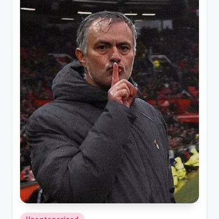
Posted