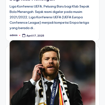
Liga Konferensi UEFA, Peluang Baru bagi Klub Sepak
Bola Menengah. Sejak resmi digelar pada musim
2021/2022, Liga Konferensi UEFA (UEFA Europa
Conference League) menjadi kompetisi Eropa ketiga
yang berada di…
admin
April 17, 2025
Posted
by