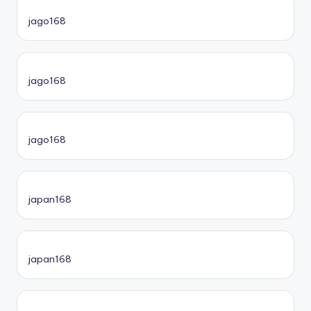
jago168
jago168
jago168
japan168
japan168