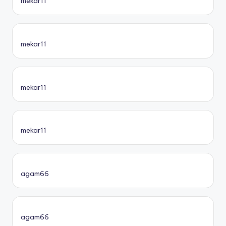
mekar11
mekar11
mekar11
mekar11
agam66
agam66