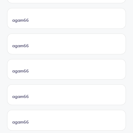
agam66
agam66
agam66
agam66
agam66