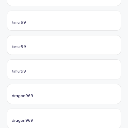
timur99
timur99
timur99
dragon969
dragon969