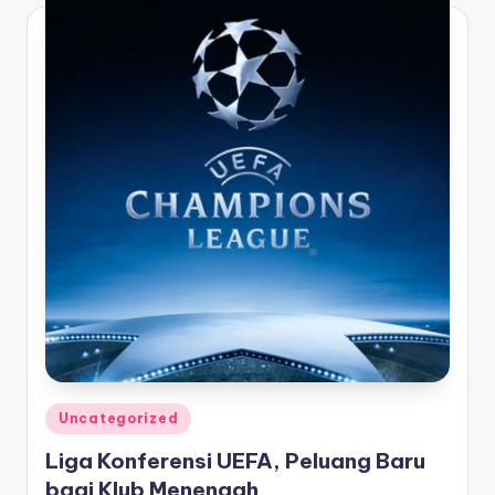
Posted
Uncategorized
in
Liga Konferensi UEFA, Peluang Baru
bagi Klub Menengah